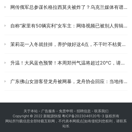
网传俄军总参谋长格拉西莫夫被炸了？乌克兰媒体有谱吗？
自称“家里有50辆宾利”女车主：网络视频已被别人剪辑，发声还原事实真相
茉莉花一入冬就挂掉，养护做好这4点，不干叶不枯黄明年开爆盆
升温！大风蓝色预警！本周郑州气温将超过20℃，请做好预防措施！
广东佛山女游客登龙舟被网暴，龙舟协会回应：当地传统女性不能登龙舟
关于本站
- 广告服务 - 免责申明 - 招聘信息 -
联系我们
Copyright © 2022 新能源快报
粤ICP备2023046120号-3
版权所有
网站所刊载信息全部转载互联网，不代表本网观点|如有侵犯到您权利，请联系
站长