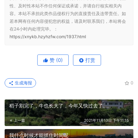
性、及时性本站不作任何保证或承诺，并请自行核实相关内
容。本站不承担此类作品侵权行为的直接责任及连带责任。如
若本网有任何内容侵犯您的权益，请及时联系我们，本站将会
在24小时内处理完毕。：
https://xnykb.hzyhzfw.com/1937.html
赞
(0)
打赏
生成海报
0
稻子割完了，牛也长大了，今年又快过去了……
上一篇
2021年11月13日 下午11:15
我什么时候才能抓住时间呢