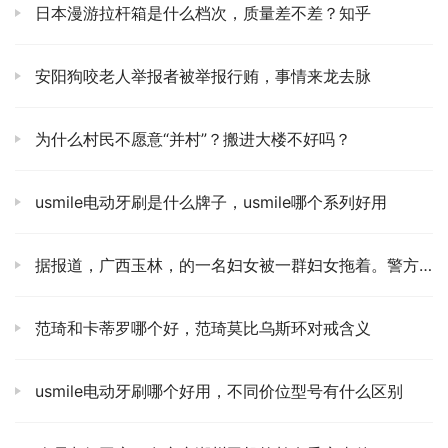
日本漫游拉杆箱是什么档次，质量差不差？知乎
安阳狗咬老人举报者被举报行贿，事情来龙去脉
为什么村民不愿意“并村”？搬进大楼不好吗？
usmile电动牙刷是什么牌子，usmile哪个系列好用
据报道，广西玉林，的一名妇女被一群妇女拖着。警方：确实如此，正在调查中。
范琦和卡蒂罗哪个好，范琦莫比乌斯环对戒含义
usmile电动牙刷哪个好用，不同价位型号有什么区别