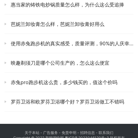
惠当家的铸铁电炒锅质量怎么样，为什么这么受追捧
芭妮兰卸妆膏怎么样，芭妮兰卸妆膏好用么
使用赤兔跑步机的真实感受，质量评测，90%的人庆幸看了
映趣剃须刀是哪个公司生产的，怎么这么便宜
赤兔pro跑步机这么贵，多少钱买的，值这个价吗
罗芬卫浴和欧罗芬卫浴哪个好？罗芬卫浴做工不错吗
关于本站
- 广告服务 - 免责申明 - 招聘信息 -
联系我们
Copyright © 2022 新能源快报
粤ICP备2023046120号-3
版权所有