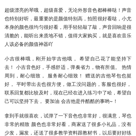
超级漂亮的琴哦，超级喜爱，无论外形音色都棒棒哒！声音
也特别好听，最重要的是颜值特别高，拍照很好看哒，小尤
本身的颜色很均匀很好看，用手轻轻敲了敲，声音回响是很
清脆的，能听出来质地不错，值得大家购买，就是喜欢音乐
人该必备的颜值神器吖
小吉很棒哦，刚开始学吉他哦， 希望自己花了能坚持下
去！ 小吉音色好，手感舒适，弹奏省力，物有所值。 热情
周到，耐心细致， 服务耐心细致！ 赠送的吉他琴包也挺
好， 平时带出去也很方便，做工没问题的，客服也很好， 
联系回复都比较及时，现在已经在进入练习中了哈，希望自
己可以坚持下去， 要加油 会吉他是件酷酷的事哟~！
拿到手就很喜欢，试弹了一下音色也非常好，很满意，琴也
非常的精致 颜色也非常好看，商家送了很多小礼品，没有 
少发，漏发，还送了很多教学资料跟教材书，以后要好好练