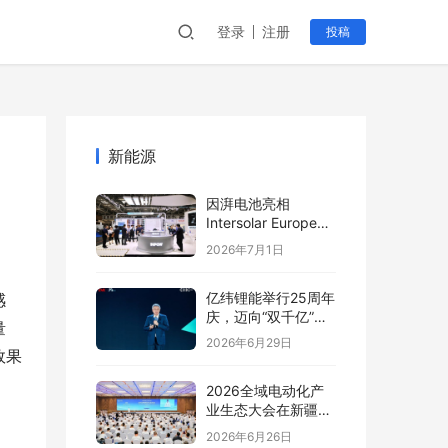
登录
注册
投稿
新能源
因湃电池亮相
Intersolar Europe
2026:以车规级安全
2026年7月1日
推动全球储能产业标
准创新
亿纬锂能举行25周年
感
庆，迈向“双千亿”新
量
阶段
2026年6月29日
效果
2026全域电动化产
业生态大会在新疆塔
城盛大开幕
2026年6月26日