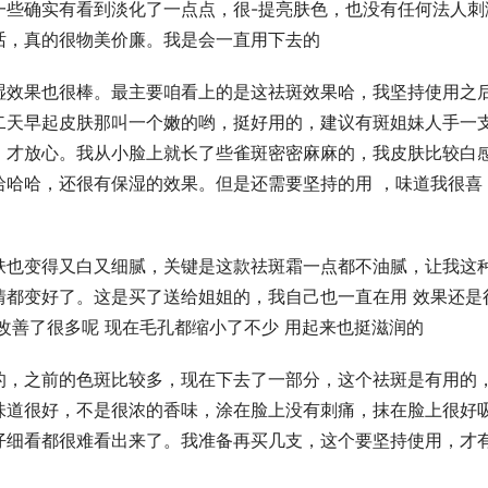
一些确实有看到淡化了一点点，很-提亮肤色，也没有任何法人刺
话，真的很物美价廉。我是会一直用下去的
湿效果也很棒。最主要咱看上的是这祛斑效果哈，我坚持使用之
二天早起皮肤那叫一个嫩的哟，挺好用的，建议有斑姐妹人手一
，才放心。我从小脸上就长了些雀斑密密麻麻的，我皮肤比较白
哈哈哈，还很有保湿的效果。但是还需要坚持的用 ，味道我很喜
肤也变得又白又细腻，关键是这款祛斑霜一点都不油腻，让我这
情都变好了。这是买了送给姐姐的，我自己也一直在用 效果还是
改善了很多呢 现在毛孔都缩小了不少 用起来也挺滋润的
的，之前的色斑比较多，现在下去了一部分，这个祛斑是有用的
味道很好，不是很浓的香味，涂在脸上没有刺痛，抹在脸上很好
仔细看都很难看出来了。我准备再买几支，这个要坚持使用，才