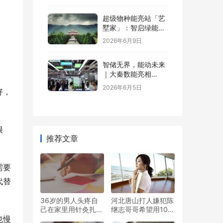
超级物种能亮站「艺
墅家」：智启绿能，
省钱又增值
2026年6月9日
智储无界，能动未来
｜大秦数能亮相
SNEC，以全场景储
2026年6月5日
好，
能方案诠释“智储”新
格局
很
推荐文章
需要
代替
36岁的男人头疼自
河北唐山打人嫌犯陈
己在家里用针灸扎破
继志哥哥希望用100
心脏进了ICU 网友：
万和解？警方辟谣：
也慢