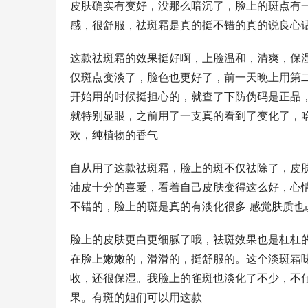
皮肤确实有变好，没那么暗沉了，脸上的斑点有
感，很舒服，祛斑霜是真的挺不错的真的说良心
这款祛斑霜的效果挺好啊，上脸温和，清爽，保
仅斑点变淡了，脸色也更好了，前一天晚上用第
开始用的时候挺担心的，就查了下防伪码是正品
就特别显眼，之前用了一支真的看到了变化了，
欢，纯植物的香气
自从用了这款祛斑霜，脸上的斑不仅祛除了，皮
油皮十分的喜爱，看着自己皮肤变得这么好，心
不错的，脸上的斑是真的有淡化很多 感觉肤质也
脸上的皮肤更白更细腻了哦，祛斑效果也是杠杠
在脸上嫩嫩的，滑滑的，挺舒服的。这个淡斑霜
收，还很保湿。我脸上的雀斑也淡化了不少，不
果。有斑的姐们可以用这款