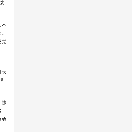
激
后不
支。
感觉
种大
很
，抹
吸
有效