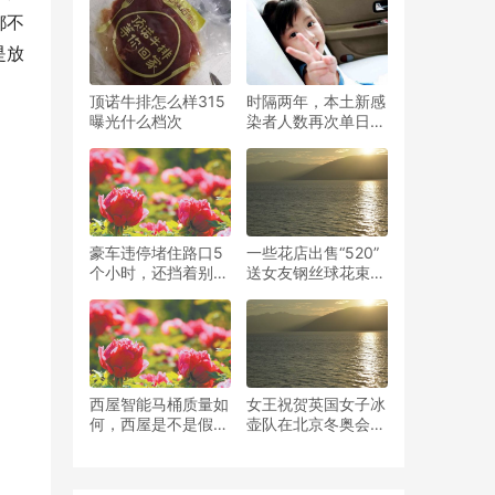
真“扎心”
他是独生子
都不
是放
顶诺牛排怎么样315
时隔两年，本土新感
曝光什么档次
染者人数再次单日破
万，上海感染人数攀
升
豪车违停堵住路口5
一些花店出售“520”
个小时，还挡着别人
送女友钢丝球花束，
通行，车窗上被贴满
卖家：寓意情比钢坚
卫生巾
送男友的较多
西屋智能马桶质量如
女王祝贺英国女子冰
何，西屋是不是假洋
壶队在北京冬奥会上
牌
夺金