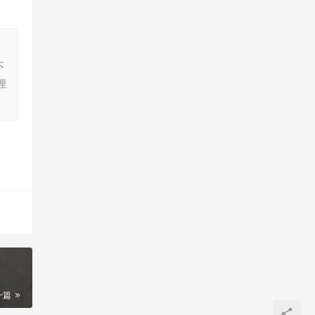
，
不
理
一篇