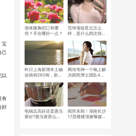
滚
假体隆胸切口有哪
范琦项链星点怎么
些？开在哪好一点？
样，是什么档次很显
有气质吗？
，宝
自己
昨日上海新增本土确
网传韦神一个晚上解
诊病例260例，新增
决困扰博士团队4个
完以
无症状本地感染病例
月的难题！北京大学
6051例
数学学院院长回应
没有
给好
电锅志高好还是惠当
闻所未闻！湖南长沙
家好?惠当家那么多
17层楼楼顶被曝建千
评价是真实么？
余平厂房，机器天天
轰鸣！