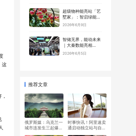
超级物种能亮站「艺
墅家」：智启绿能，
省钱又增值
2026年6月9日
智储无界，能动未来
｜大秦数能亮相
SNEC，以全场景储
2026年6月5日
度
能方案诠释“智储”新
格局
！这
推荐文章
好，
也
俄罗斯媒：乌克兰一
时事快讯！阿里速卖
人
城市连发生三起爆
通启动独立站与自营
炸，爆炸现场浓烟滚
业务