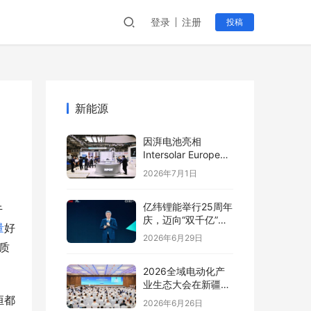
登录
注册
投稿
新能源
因湃电池亮相
Intersolar Europe
2026:以车规级安全
2026年7月1日
推动全球储能产业标
准创新
亿纬锂能举行25周年
牛
庆，迈向“双千亿”新
量
好
阶段
2026年6月29日
质
2026全域电动化产
业生态大会在新疆塔
城盛大开幕
恒都
2026年6月26日