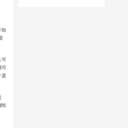
不知
是
上可
就可
个是
近
都吃