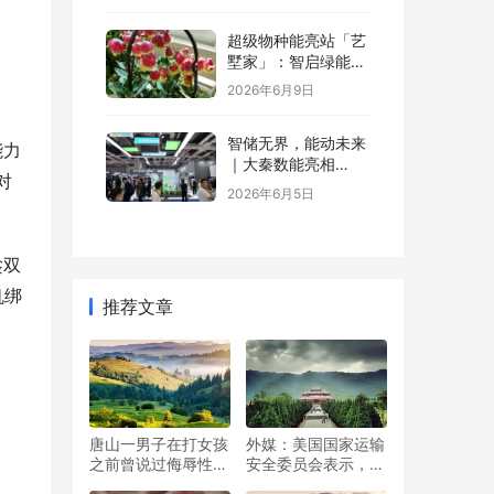
超级物种能亮站「艺
墅家」：智启绿能，
省钱又增值
2026年6月9日
智储无界，能动未来
能力
｜大秦数能亮相
对
SNEC，以全场景储
2026年6月5日
能方案诠释“智储”新
格局
趁双
机绑
推荐文章
唐山一男子在打女孩
外媒：美国国家运输
之前曾说过侮辱性语
安全委员会表示，正
言，要严惩这个寻衅
在协助下载东航黑匣