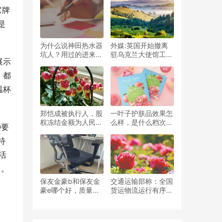
滋事的者
子的数据
它牌
是
为什么说神田热水器
外媒:英国开始撤离
坑人？用过的进来说
驻乌克兰大使馆工作
展示
说
人员
，都
温杯
郑恺成被执行人，股
一叶子护肤品效果怎
权冻结金额为人民币
么样，是什么档次的
Q要
900万元
品牌
特
活
中。
保友金豪b和保友金
交通运输部称：全国
豪e哪个好，质量评
货运物流运行有序，
测？知乎
持续恢复中