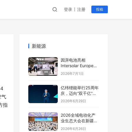
登录
注册
投稿
新能源
因湃电池亮相
Intersolar Europe
2026:以车规级安全
2026年7月1日
推动全球储能产业标
准创新
亿纬锂能举行25周年
4
庆，迈向“双千亿”新
空气
阶段
2026年6月29日
方指
2026全域电动化产
业生态大会在新疆塔
城盛大开幕
2026年6月26日