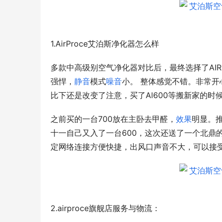
1.AirProce艾泊斯净化器怎么样
多款中高级别空气净化器对比后，最终选择了AIR
强悍，
静音
模式
噪音
小。 整体感觉不错。非常
比下还是改变了注意，买了Al600等搬新家的时
之前买的一台700放在主卧去甲醛，
效果
明显。
十一自己又入了一台600，这次还送了一个北鼎
定网络连接方便快捷，出风口声音不大，可以接
2.airproce旗舰店服务与物流：