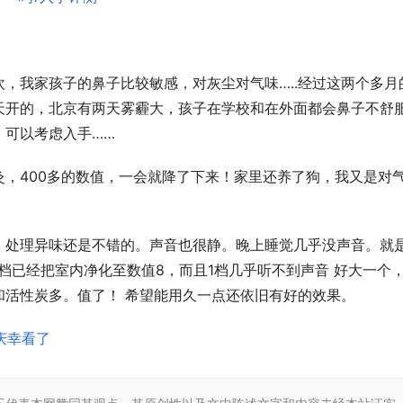
，我家孩子的鼻子比较敏感，对灰尘对气味…..经过这两个多月
天开的，北京有两天雾霾大，孩子在学校和在外面都会鼻子不舒
，可以考虑入手……
，400多的数值，一会就降了下来！家里还养了狗，我又是对
，处理异味还是不错的。声音也很静。晚上睡觉几乎没声音。就
档已经把室内净化至数值8，而且1档几乎听不到声音 好大一个
和活性炭多。值了！ 希望能用久一点还依旧有好的效果。
人庆幸看了