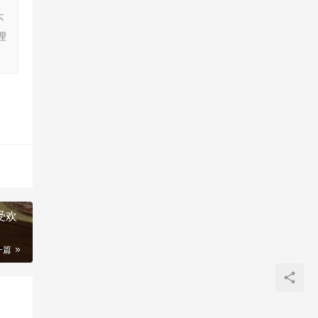
，
不
理
受欢
一篇