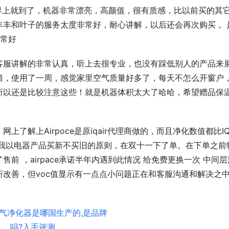
早上就到了，机器非常漂亮，高颜值，很有质感，比以前买的其
丰丰和叶子的服务太度非常好，耐心讲解，以后还会再次购买， 
非常好
客服讲解的非常认真，听上去很专业，也没有踩低别人的产品来
错，使用了一周，感觉家里空气质量好多了，每天不怎么开窗户
所以还是比较注意这些！就是机器体积太大了哈哈，希望赠品保
上了解上Airpoce是原iqair代理商做的，而且净化数值都比I
。我以电器产品买新不买旧的原则，在双十一下了单。在下单之前
 ，airpace承诺半年内遇到此情况 给免费更换一次 中间层
改善，但voc值显示有一点点小问题正在和客服沟通和解决之