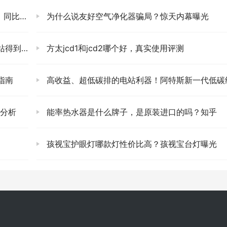
2.6%
为什么说友好空气净化器骗局？惊天内幕曝光
客户好评
方太jcd1和jcd2哪个好，真实使用评测
指南
高收益、超低碳排的电站利器！阿特斯新一代低碳组件来
求分析
能率热水器是什么牌子，是原装进口的吗？知乎
孩视宝护眼灯哪款灯性价比高？孩视宝台灯曝光