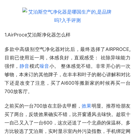
1.AirProce艾泊斯净化器怎么样
多款中高级别空气净化器对比后，最终选择了AIRPROCE, 
目前已使用近一周，体感良好，直观感受： 祛除异味能力
强悍，
静音
模式
噪音
小。 整体感觉不错。非常开心的一次
够物，本来订的其他牌子，在丰丰和叶子的耐心讲解和对比
下还是改变了注意，买了Al600等搬新家的时候再买一台
700放客厅。
之前买的一台700放在主卧去甲醛，
效果
明显。推荐给朋友
买了两台，反馈效果确实不错，比开窗通风去味快。趁双十
一自己又入了一台600，这次还送了一个北鼎的保温杯。多
方比较选了艾泊斯，实时显示室内外污染指数，手机绑定网