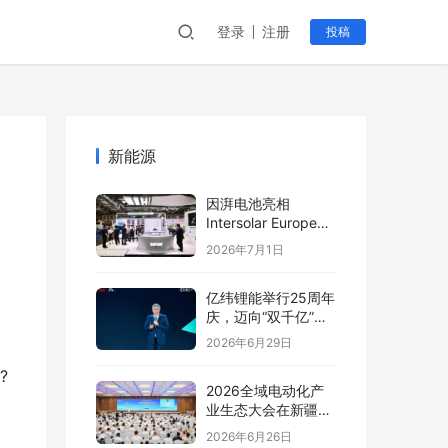
登录
注册
投稿
新能源
因湃电池亮相
Intersolar Europe
2026:以车规级安全
2026年7月1日
推动全球储能产业标
准创新
亿纬锂能举行25周年
庆，迈向“双千亿”新
阶段
2026年6月29日
 
2026全域电动化产
业生态大会在新疆塔
城盛大开幕
2026年6月26日