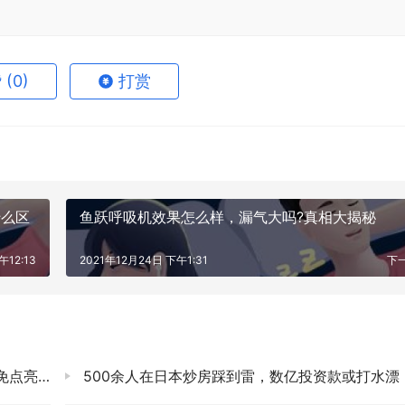
赞
(0)
打赏
什么区
鱼跃呼吸机效果怎么样，漏气大吗?真相大揭秘
午12:13
2021年12月24日 下午1:31
下
点亮生机
500余人在日本炒房踩到雷，数亿投资款或打水漂 海外投资需谨慎