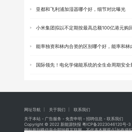
亚都和飞利浦加湿器哪个好，细节对比曝光
小米集团拟以不定期按最高总额100亿港元购回公
能率独资和林内合资的区别哪个好，能率和林内是一
国际领先！电化学储能系统的全生命周期安全量化评估体系获
网址导航
关于我们
联系我们
关于本站
- 广告服务 - 免责申明 - 招聘信息 -
联系我们
Copyright © 2022 新能源快报
粤ICP备2023046120号-3
网站所刊载信息全部转载互联网，不代表本网观点|如有侵