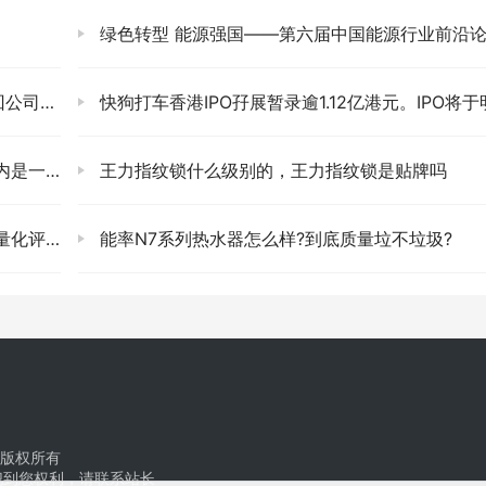
绿色转型 能源强国——第六届中国能源行业前沿论坛成功举
司股份
快狗打车香港IPO孖展暂录逾1.12亿港元。IPO将于明天结
家公司吗
王力指纹锁什么级别的，王力指纹锁是贴牌吗
权威鉴定
能率N7系列热水器怎么样?到底质量垃不垃圾?
版权所有
犯到您权利，请联系站长