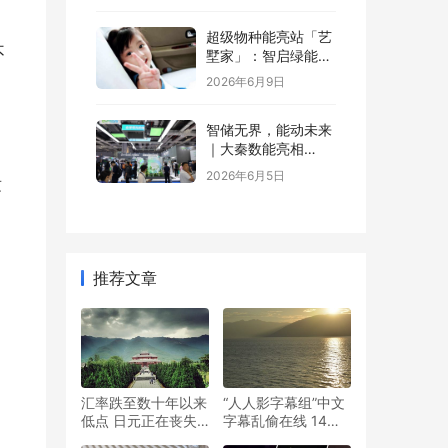
超级物种能亮站「艺
不
墅家」：智启绿能，
省钱又增值
2026年6月9日
智储无界，能动未来
｜大秦数能亮相
SNEC，以全场景储
2026年6月5日
适
能方案诠释“智储”新
格局
推荐文章
汇率跌至数十年以来
“人人影字幕组”中文
低点 日元正在丧失
字幕乱偷在线 14人
储备货币地位
被抓！