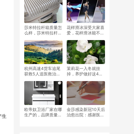
莎米特拉杆箱质量怎
花样滑冰深受大家喜
么样，莎米特拉杆箱
爱，花样滑冰能不能
是品牌吗
穿汉服比赛？科普来
了
杭州高速4货车追尾
茉莉花一入冬就挂
获救5人送医救治，
掉，养护做好这4
其中3人已无生命体
点，不干叶不枯黄明
征
年开爆盆
欧帝奴卫浴厂家在哪
金莎感染新冠10天后
生产的，品牌质量靠
治愈出院：感谢医护
产生
谱吗
人员的照顾和大家的
关心