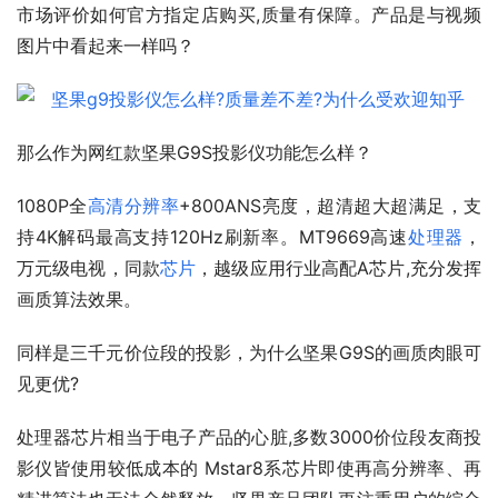
市场评价如何官方指定店购买,质量有保障。产品是与视频
图片中看起来一样吗？
那么作为网红款坚果G9S投影仪功能怎么样？
1080P全
高清
分辨率
+800ANS亮度，超清超大超满足，支
持4K解码最高支持120Hz刷新率。MT9669高速
处理器
，
万元级电视，同款
芯片
，越级应用行业高配A芯片,充分发挥
画质算法效果。
同样是三千元价位段的投影，为什么坚果G9S的画质肉眼可
见更优?
处理器芯片相当于电子产品的心脏,多数3000价位段友商投
影仪皆使用较低成本的 Mstar8系芯片即使再高分辨率、再