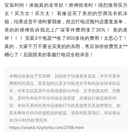
安装时间！体验真的非常好！师傅很准时！强烈推荐买方
太！买方太！买方太！ 装修还买了美的的空调洗衣机冰
箱，结果送货不准时要我催，然后打电话预约还重复派单，
美的的师傅告诉我北上广深零件费用涨了30%！ 美的差
评！！！ 安装3个电器**收了900多块的费用！太恶心了！
真的，大家千万不要去买美的的东西，售后加价收费贵太**
糟心了！后面跟美的客服打电话全程录音！
本网信息来自于互联网，目的在于传递更多信息，并不代表本
网赞同其观点。其原创性以及文中陈述文字和内容未经本站证
实，对本文以及其中全部或者部分内容、文字的真实性、完整
性、及时性本站不作任何保证或承诺，并请自行核实相关内
容。本站不承担此类作品侵权行为的直接责任及连带责任。如
若本网有任何内容侵犯您的权益，请及时联系我们，本站将会
在24小时内处理完毕。：
https://xnykb.hzyhzfw.com/3798.html