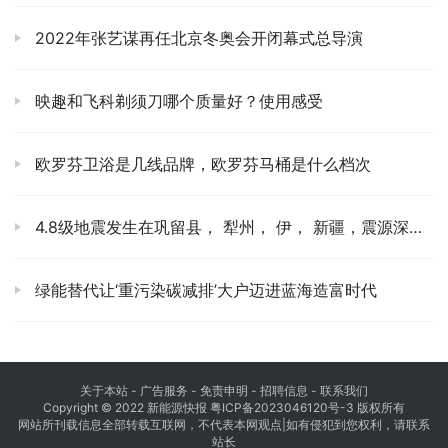
2022年张艺谋再任北京冬奥会开闭幕式总导演
映趣和飞科剃须刀哪个质量好？使用感受
欧罗芬卫浴是几线品牌，欧罗芬马桶是什么档次
4.8级地震发生在巩留县， 犁州， 伊， 新疆，震源深度21千米。
绿能替代让‘重污染碳减排’大户迈进蓝海造富时代
关于本站
- 广告服务 - 免责申明 - 招聘信息 -
联系我们
Copyright © 2022 新能源快报
粤ICP备2023046120号-3
版权所有
网站所刊载信息全部转载互联网，不代表本网观点|如有侵犯到您权利，请联系
站长