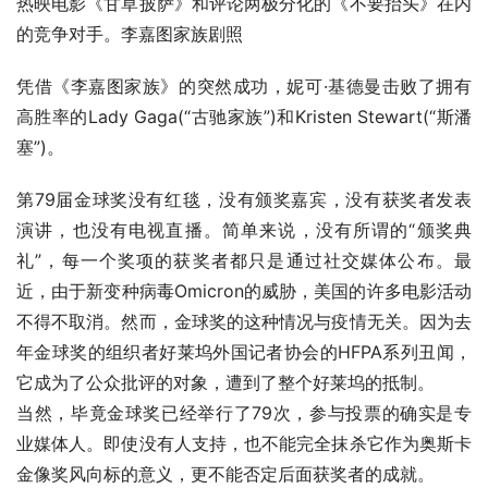
热映电影《甘草披萨》和评论两极分化的《不要抬头》在内
的竞争对手。李嘉图家族剧照
凭借《李嘉图家族》的突然成功，妮可·基德曼击败了拥有
高胜率的Lady Gaga(“古驰家族”)和Kristen Stewart(“斯潘
塞”)。
第79届金球奖没有红毯，没有颁奖嘉宾，没有获奖者发表
演讲，也没有电视直播。简单来说，没有所谓的“颁奖典
礼”，每一个奖项的获奖者都只是通过社交媒体公布。最
近，由于新变种病毒Omicron的威胁，美国的许多电影活动
不得不取消。然而，金球奖的这种情况与疫情无关。因为去
年金球奖的组织者好莱坞外国记者协会的HFPA系列丑闻，
它成为了公众批评的对象，遭到了整个好莱坞的抵制。
当然，毕竟金球奖已经举行了79次，参与投票的确实是专
业媒体人。即使没有人支持，也不能完全抹杀它作为奥斯卡
金像奖风向标的意义，更不能否定后面获奖者的成就。