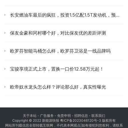
长安燃油车最后的疯狂，投资1.5亿配1.5T发动机，预计明年上市
保友金豪和冈村哪个好，对比保友优的差距评测
欧罗芬智能马桶怎么样，欧罗芬卫浴是一线品牌吗
宝骏享境正式上市，置换一口价12.58万元起！
欧帝奴水龙头怎么样？评论那么好，真实性曝光
关于本站
- 广告服务 - 免责申明 - 招聘信息 -
联系我们
Copyright © 2022 新能源快报
粤ICP备2023046120号-3
版权所有
网站所刊载信息全部转载互联网，不代表本网观点|如有侵犯到您权利，请联系