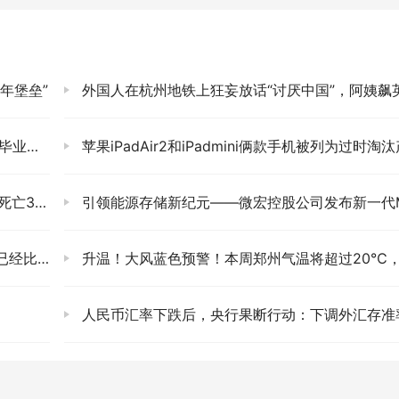
年堡垒”
外国人在杭州地铁上狂妄放话“讨厌中国”，阿姨飙英语回
估价值
苹果iPadAir2和iPadmini俩款手机被列为过时淘汰产品
.74亿元
引领能源存储新纪元——微宏控股公司发布新一代ME6能源存储解决方
较严峻
升温！大风蓝色预警！本周郑州气温将超过20℃，请做好预防措施
人民币汇率下跌后，央行果断行动：下调外汇存准率意味着什么