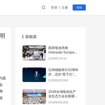
登录
注册
投稿
明
新能源
因湃电池亮相
Intersolar Europe
2026:以车规级安全
2026年7月1日
推动全球储能产业标
准创新
亿纬锂能举行25周年
庆，迈向“双千亿”新
的就
阶段
2026年6月29日
会
争
2026全域电动化产
业生态大会在新疆塔
枚
城盛大开幕
2026年6月26日