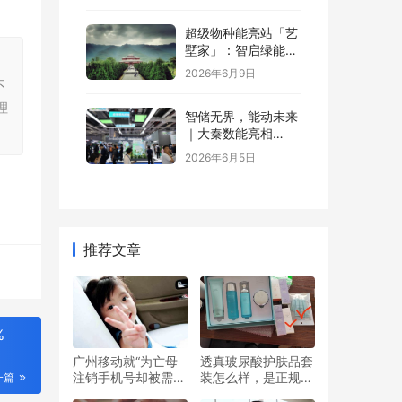
超级物种能亮站「艺
墅家」：智启绿能，
，
省钱又增值
2026年6月9日
不
理
智储无界，能动未来
｜大秦数能亮相
SNEC，以全场景储
2026年6月5日
能方案诠释“智储”新
格局
推荐文章
%
广州移动就“为亡母
透真玻尿酸护肤品套
注销手机号却被需本
装怎么样，是正规产
一篇
人办理?”事件道歉
品吗 知乎