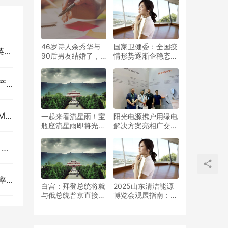
46岁诗人余秀华与
国家卫健委：全国疫
击
90后男友结婚了，
情形势逐渐企稳态
这个女人，真不用担
势，但部分地区间交
心她被网暴
叉输入影响明显
名单
案
一起来看流星雨！宝
阳光电源携户用绿电
瓶座流星雨即将光临
解决方案亮相广交
地球，登上泰山之
会，掀起零碳生活新
巅，会有惊喜
风尚
！
？
白宫：拜登总统将就
2025山东清洁能源
与俄总统普京直接会
博览会观展指南：十
谈做有条件的准备
大亮点展品抢先看