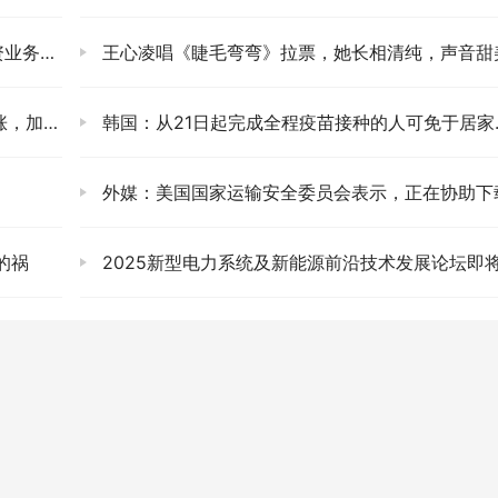
谨防欺诈
王心凌唱《睫毛弯弯》拉票，她长相清纯，声音甜美，很多粉丝都心
15块钱
韩国：从21日起完成全程疫苗接种的人可免于居家隔离
外媒：美国国家运输安全委员会表示，正在协助下载东航黑匣子的数
的祸
2025新型电力系统及新能源前沿技术发展论坛即将启