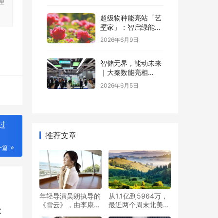
理
超级物种能亮站「艺
墅家」：智启绿能，
省钱又增值
2026年6月9日
智储无界，能动未来
｜大秦数能亮相
SNEC，以全场景储
2026年6月5日
能方案诠释“智储”新
格局
过
推荐文章
一篇
年轻导演吴朗执导的
从1.1亿到5964万，
《雪云》，由李康生
最近两个周末北美票
款
和孟莉主演
房统计表现犹如“过