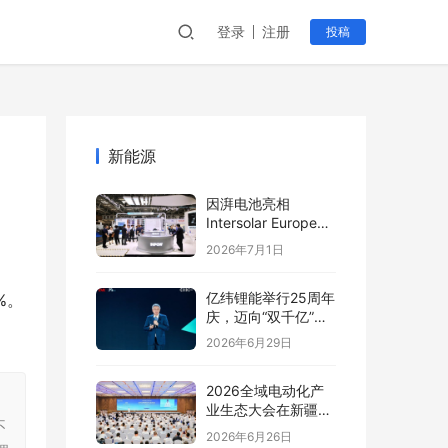
登录
注册
投稿
新能源
因湃电池亮相
Intersolar Europe
2026:以车规级安全
2026年7月1日
推动全球储能产业标
准创新
亿纬锂能举行25周年
%。
庆，迈向“双千亿”新
阶段
2026年6月29日
2026全域电动化产
，
业生态大会在新疆塔
不
城盛大开幕
2026年6月26日