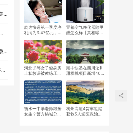
山车”
动了
韵达快递第一季度净
亚都空气净化器除甲
利润为3.47亿元，
醛怎么样【真相曝
2021年收入为417亿
光】值得买吗
元
据
河北邯郸女子健身房
顺丰快递在四川汶川
幕
上私教课被教练压骨
甜樱桃项目新增40
折，准备起诉至法院
多个代收点，深入田
间地头
衡水一中学老师猥亵
杭州高速4货车追尾
女生？警方桃城分局
获救5人送医救治，
通报，约谈相关人员
其中3人已无生命体
征