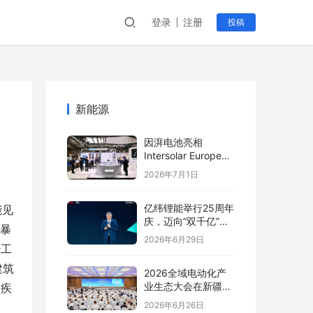
登录
注册
投稿
新能源
因湃电池亮相
Intersolar Europe
2026:以车规级安全
2026年7月1日
推动全球储能产业标
准创新
亿纬锂能举行25周年
能见
庆，迈向“双千亿”新
尘暴
阶段
2026年6月29日
治工
建筑
2026全域电动化产
业生态大会在新疆塔
道疾
城盛大开幕
2026年6月26日