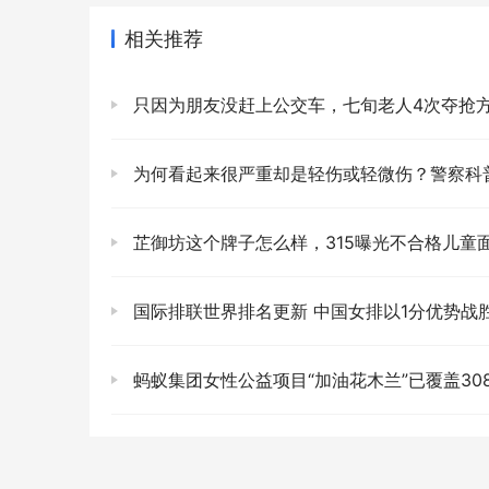
相关推荐
只因为朋友没赶上公交车，七旬老人4次夺抢方向盘：看视频完
为何看起来很严重却是轻伤或轻微伤？警察科普：可能与普通人的理解
芷御坊这个牌子怎么样，315曝光不合格儿童
国际排联世界排名更新 中国女排以1分优势战胜巴西女排，排名升至
蚂蚁集团女性公益项目“加油花木兰”已覆盖308万受益人，保额达到