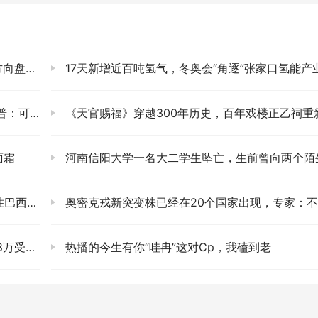
让人愤怒
17天新增近百吨氢气，冬奥会“角逐”张家口氢能产
有较大差异
《天官赐福》穿越300年历史，百年戏楼正乙祠重新开放，为“会馆有戏”增光
面霜
河南信阳大学一名大二学生坠亡，生前曾向两个陌生人进行了四次转账共计
世界第二
奥密克戎新突变株已经在20个国家出现，专家：不能放松要警惕
1.4亿
热播的今生有你“哇冉”这对Cp，我磕到老