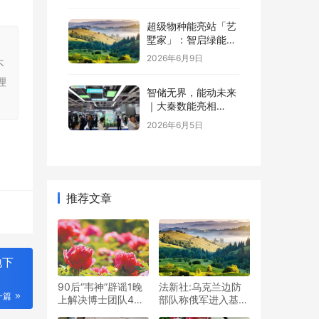
超级物种能亮站「艺
墅家」：智启绿能，
，
省钱又增值
2026年6月9日
不
理
智储无界，能动未来
｜大秦数能亮相
SNEC，以全场景储
2026年6月5日
能方案诠释“智储”新
格局
推荐文章
地下
90后“韦神”辟谣1晚
法新社:乌克兰边防
一篇
上解决博士团队4个
部队称俄军进入基辅
月的难题
地区