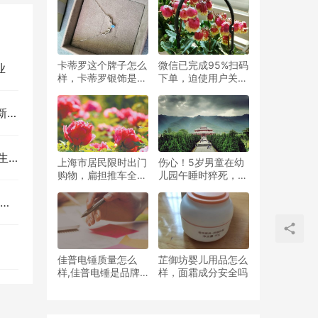
卡蒂罗这个牌子怎么
微信已完成95%扫码
业
样，卡蒂罗银饰是真
下单，迫使用户关注
的吗
微信公众号进行整改
添彩
2万
上海市居民限时出门
伤心！5岁男童在幼
购物，扁担推车全用
儿园午睡时猝死，家
上了，网友感叹仿佛
长：老师曾承认自己
回到了80年代
的失职
！
佳普电锤质量怎么
芷御坊婴儿用品怎么
样,佳普电锤是品牌
样，面霜成分安全吗
吗