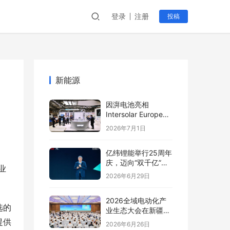
登录
注册
投稿
新能源
因湃电池亮相
Intersolar Europe
2026:以车规级安全
2026年7月1日
推动全球储能产业标
准创新
亿纬锂能举行25周年
庆，迈向“双千亿”新
业
阶段
2026年6月29日
2026全域电动化产
选的
业生态大会在新疆塔
城盛大开幕
提供
2026年6月26日