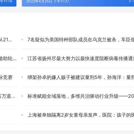
午11:19
2022年4月25日 下午11:27
下
入湖中
7名疑似为美国特种部队成员在乌克兰被杀，车臣领导人的助手揭露缴获证
登门慰问
江苏省扬州尽最大努力以最快速度阻断病毒传播通
际竞赛
绑架孙卓的嫌人贩子被建议量刑5年，孙海洋：量刑太轻，将索赔500万
休躺平
标准赋能全域落地，多维共治驱动行业升级——2026电化学储能安全大会暨储能系列标准交流会圆满
上海被单独隔离2岁女童母亲发声，医院：孩子的医疗和生活护理都有保