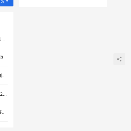
一篇
件
道
元
落幕
障