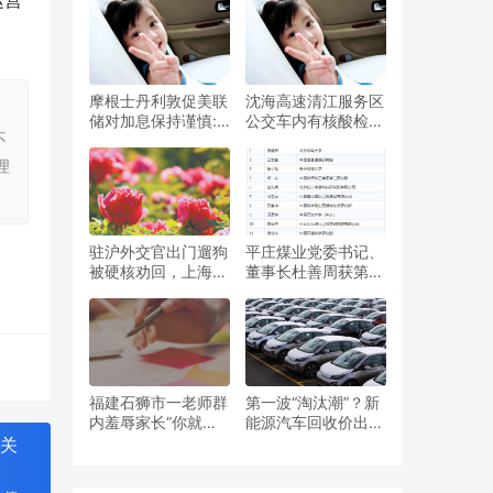
运营
高
摩根士丹利敦促美联
沈海高速清江服务区
，
储对加息保持谨慎:
公交车内有核酸检测
不
在不确定的情况下，
异常疑似阳性病例，
不应轻举妄动
现复查10人阳性
理
驻沪外交官出门遛狗
平庄煤业党委书记、
被硬核劝回，上海大
董事长杜善周获第六
妈:你们外国人没有
届“杰出工程师奖”
特权
福建石狮市一老师群
第一波“淘汰潮”？新
内羞辱家长“你就是
能源汽车回收价出
个乡下人！”？教育
炉，让人感到有点意
在关
局：已解除劳动合同
外