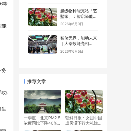
6等
超级物种能亮站「艺
墅家」：智启绿能，
省钱又增值
2026年6月9日
理能
智储无界，能动未来
｜大秦数能亮相
SNEC，以全场景储
2026年6月5日
能方案诠释“智储”新
格局
业务
推荐文章
和办
持生
一季度，北京PM2.5
朝鲜日报：女团中国
浓度同比下降40%，
成员没下行大礼跪遭
蓝天“含金量”继续提
韩国网民辱骂