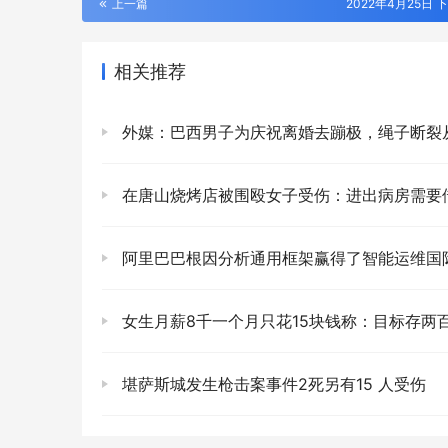
上一篇
2022年4月25日 下
相关推荐
外媒：巴西男子为庆祝离婚去蹦极，绳子断裂从21米高处坠
在唐山烧烤店被围殴女子受伤：进出病房需要借助轮椅，区妇联已
阿里巴巴根因分析通用框架赢得了智能运维国
女生月薪8千一个月只花15块钱称：目标存两百万退
堪萨斯城发生枪击案事件2死另有15 人受伤