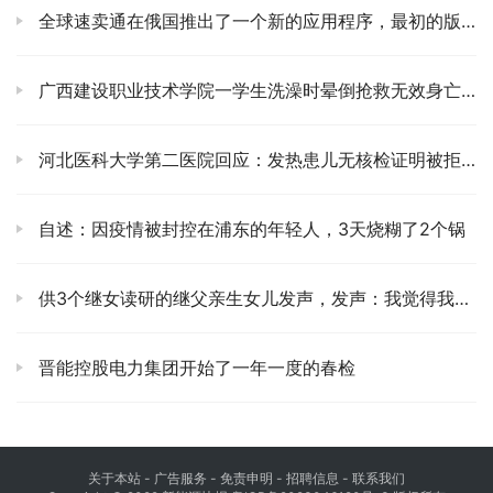
全球速卖通在俄国推出了一个新的应用程序，最初的版本将于4月26日停止运行
广西建设职业技术学院一学生洗澡时晕倒抢救无效身亡 校方通报
河北医科大学第二医院回应：发热患儿无核检证明被拒诊身亡
自述：因疫情被封控在浦东的年轻人，3天烧糊了2个锅
供3个继女读研的继父亲生女儿发声，发声：我觉得我爸爸一点都不傻
晋能控股电力集团开始了一年一度的春检
关于本站
- 广告服务 - 免责申明 - 招聘信息 -
联系我们