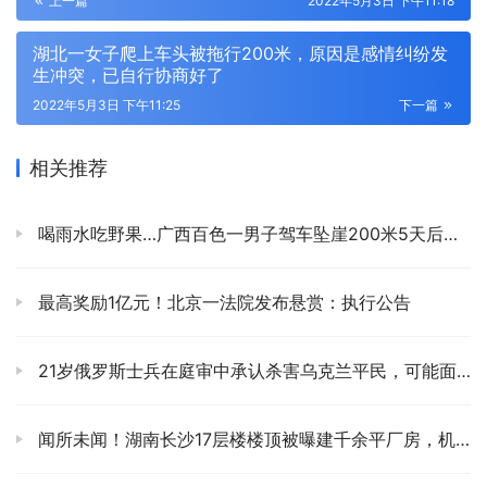
上一篇
2022年5月3日 下午11:18
湖北一女子爬上车头被拖行200米，原因是感情纠纷发
生冲突，已自行协商好了
2022年5月3日 下午11:25
下一篇
相关推荐
喝雨水吃野果…广西百色一男子驾车坠崖200米5天后，奇迹生还
最高奖励1亿元！北京一法院发布悬赏：执行公告
21岁俄罗斯士兵在庭审中承认杀害乌克兰平民，可能面临终身监禁
闻所未闻！湖南长沙17层楼楼顶被曝建千余平厂房，机器天天轰鸣！