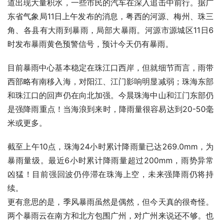
道出现大量积水，一些市民的汽车在深入追击中前行。据广
东省气象局11日上午发布的消息，粤西的河源、梅州、珠三
角、各县有大雨到暴雨，局部大暴雨。河源市源城区11日6
时发布暴雨黄色预警信号，预计今天仍有暴雨。
目前暴雨中心基本稳定在珠江口西岸，但就细节而言，雨带
西部略有南移入海，对阳江、江门影响明显减弱；珠海东部
和珠江口的回声仍在向北加强。今晨珠海中山和江门东部仍
是强降雨重点！当海浪到来时，降雨量很容易达到20-50毫
米或更多。
截至上午10点，珠海24小时累计降雨量已达269.0mm，为
暴雨量级。最近6小时累计降雨量超过200mm，雨势异常
凶猛！目前强回波仍停滞在珠海上空，未来强降雨仍将持
续。
更有意思的是，季风暴雨虽然是偶然，但今天真的很奇怪。
两个暴雨云在南方和北方包围广州，对广州来说还不够。也