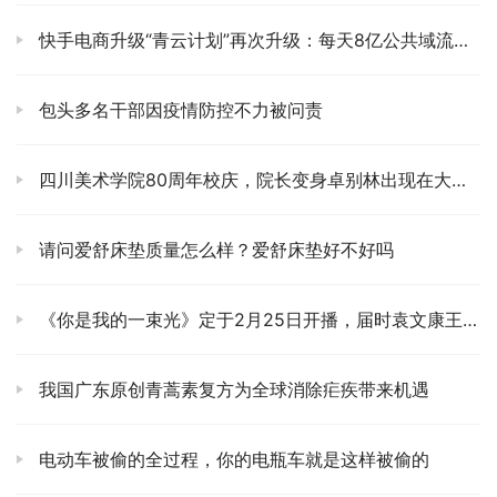
快手电商升级“青云计划”再次升级：每天8亿公共域流量助力商家冷启动
包头多名干部因疫情防控不力被问责
四川美术学院80周年校庆，院长变身卓别林出现在大银幕上，全场笑翻天
请问爱舒床垫质量怎么样？爱舒床垫好不好吗
《你是我的一束光》定于2月25日开播，届时袁文康王茜邓超主演
我国广东原创青蒿素复方为全球消除疟疾带来机遇
电动车被偷的全过程，你的电瓶车就是这样被偷的