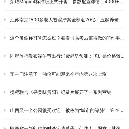
荣耀Magic4标准版正式开售，参数配置详情，4000+值得买吗
江苏南京1500多老人被骗涉案金额近20亿！五起养老金欺诈案宣判
这个暑假你打算怎么过？看看《高考后值得做的11件事》也行会你有帮助
同程旅行发布端午节出行消费趋势预测：飞机票价格较比五一上涨近3成
车主们注意了！油价可能迎来今年内第八次上涨
携程联合《寻美味贵阳》纪录片展开了一系列营销
山西又一个公园很受欢迎，被称为“城市的绿肺”，它在市中心是免费开放的
陕西省一新郎结婚时淡定嗑瓜子，似路人，网友：就像村里的老嫂子