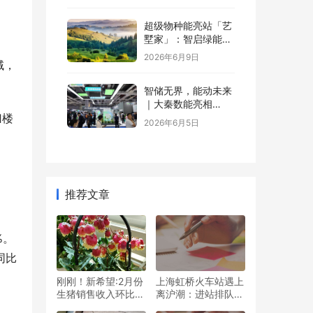
超级物种能亮站「艺
墅家」：智启绿能，
省钱又增值
2026年6月9日
域，
智储无界，能动未来
｜大秦数能亮相
归楼
SNEC，以全场景储
2026年6月5日
能方案诠释“智储”新
格局
推荐文章
%。
同比
刚刚！新希望:2月份
上海虹桥火车站遇上
生猪销售收入环比下
离沪潮：进站排队2
降32.66%
小时，各路人马齐
，