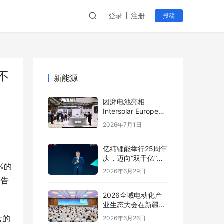
登录
注册
投稿
不
新能源
因湃电池亮相
Intersolar Europe
2026:以车规级安全
2026年7月1日
推动全球储能产业标
准创新
亿纬锂能举行25周年
庆，迈向“双千亿”新
%的
阶段
2026年6月29日
公告
2026全域电动化产
业生态大会在新疆塔
城盛大开幕
盘的
2026年6月26日