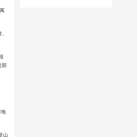
寓
发、
租
总部
房地
是山