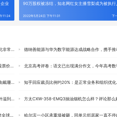
售企业
90万股权被冻结，知名网红女主播雪梨成为被执行
午11:24
2022年5月24日 下午11:31
下
要求其道歉
德纳善能源与华为数字能源达成战略合作，携手推动全球光储新能源
格上涨
北京高考评卷：语文已出现满分作文，今年高考数学卷每道题都有满
来接任
知乎回应裁员比例约20%：是正常业务和组织优化调整
多个省市
方太CXW-358-EMQ3抽油烟机怎么样？评论那么好，真实性曝
研究中心
哈尔滨一小区承重墙被砸，同单元邻居家一直不停的掉沙