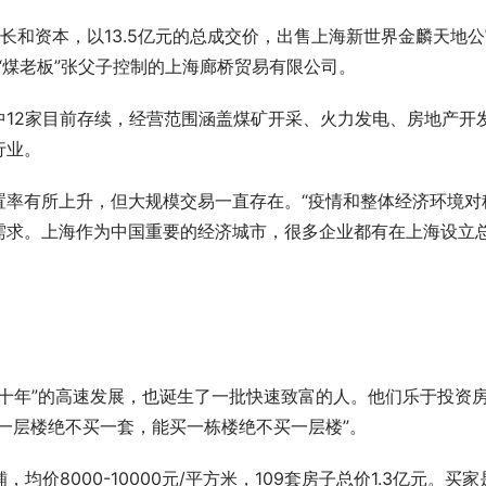
长和资本，以13.5亿元的总成交价，出售上海新世界金麟天地公
西“煤老板”张父子控制的上海廊桥贸易有限公司。
中12家目前存续，经营范围涵盖煤矿开采、火力发电、房地产开
行业。
置率有所上升，但大规模交易一直存在。“疫情和整体经济环境对
需求。上海作为中国重要的经济城市，很多企业都有在上海设立
。
金十年”的高速发展，也诞生了一批快速致富的人。他们乐于投资
一层楼绝不买一套，能买一栋楼绝不买一层楼”。
，均价8000-10000元/平方米，109套房子总价1.3亿元。买家