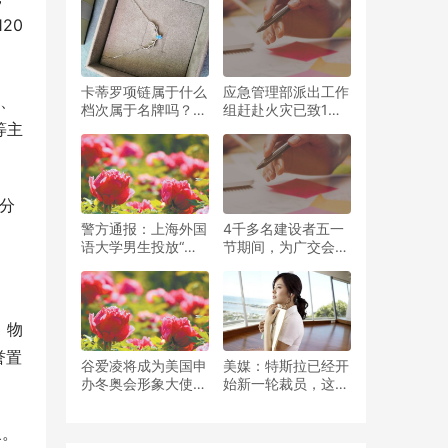
聚，如春运热潮的气
20
息
卡蒂罗项链属于什么
应急管理部派出工作
润、
档次属于名牌吗？卡
组赶赴火灾已致1人
蒂罗的银是真的吗？
死亡的上海石化公司
等主
火灾现场
入分
警方通报：上海外国
4千多名建设者五一
语大学男生投放“异
节期间，为广交会展
物” 多家电商平台下
馆四期项目工程进度
架牛磺酸泡腾片
奋战
，物
誉置
谷爱凌将成为美国申
美媒：特斯拉已经开
办冬奥会形象大使，
始新一轮裁员，这一
胡锡进：让她成为中
次包括小时工
美文化的沟通者
象。