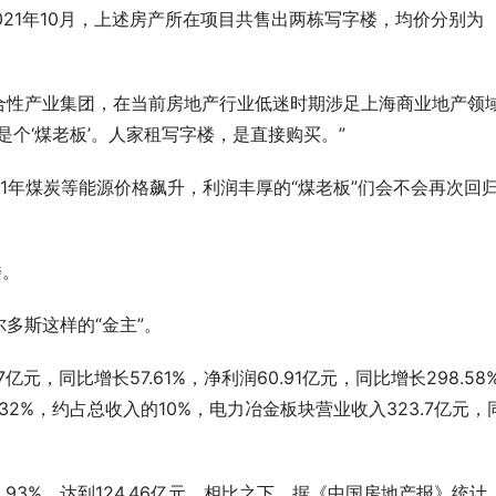
2021年10月，上述房产所在项目共售出两栋写字楼，均价分别为
合性产业集团，在当前房地产行业低迷时期涉足上海商业地产领
个‘煤老板’。人家租写字楼，是直接购买。”
21年煤炭等能源价格飙升，利润丰厚的“煤老板”们会不会再次回
楼。
多斯这样的“金主”。
亿元，同比增长57.61%，净利润60.91亿元，同比增长298.58
.32%，约占总收入的10%，电力冶金板块营业收入323.7亿元，
93%，达到124.46亿元。相比之下，据《中国房地产报》统计