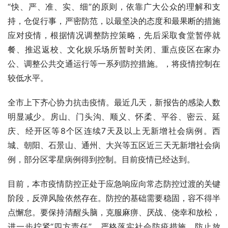
“快、严、准、实、细”的原则，依靠广大公众的理解和支
持，仓促行事，严密防范，以最坚决的态度和最果断的措施
应对疫情，根据情况调整防控策略，先后采取食堂暂停就
餐、推迟返校、文化娱乐场所暂时关闭、重点疫区在家办
公、调整公共交通运行等一系列防控措施。，将疫情控制在
较低水平。
全市上下齐心协力抗击疫情。最近几天，新报告的感染人数
明显减少。房山、门头沟、顺义、怀柔、平谷、密云、延
庆、经开区等8个区连续7天及以上无新增社会病例。西
城、朝阳、石景山、通州、大兴等五区近三天无新增社会病
例，部分区零星病例得到控制。目前疫情已经达到。
目前，本市疫情防控正处于应急响应向常态防控过渡的关键
阶段，反弹风险依然存在。防控的基础需要稳固，容不得半
点懈怠。要保持清醒头脑，克服麻痹、厌战、侥幸和放松，
进一步拧紧“四方责任”，严格落实社会防疫措施，防止放