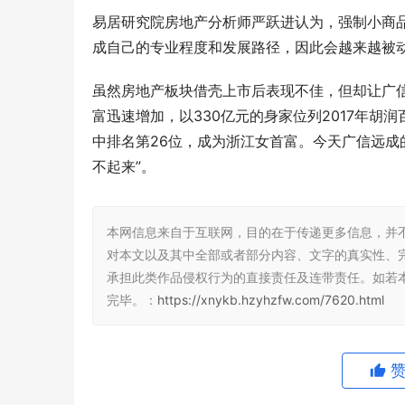
易居研究院房地产分析师严跃进认为，强制小商
成自己的专业程度和发展路径，因此会越来越被
虽然房地产板块借壳上市后表现不佳，但却让广信
富迅速增加，以330亿元的身家位列2017年胡润
中排名第26位，成为浙江女首富。今天广信远成的
不起来”。
本网信息来自于互联网，目的在于传递更多信息，并
对本文以及其中全部或者部分内容、文字的真实性、
承担此类作品侵权行为的直接责任及连带责任。如若
完毕。：
https://xnykb.hzyhzfw.com/7620.html