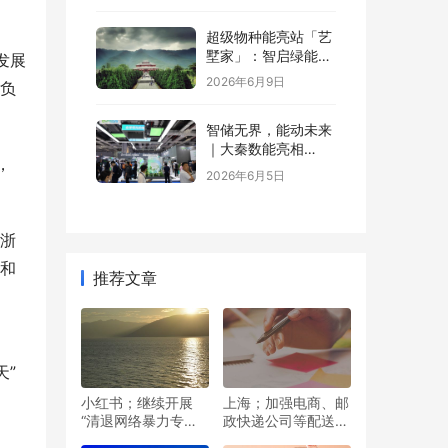
超级物种能亮站「艺
墅家」：智启绿能，
发展
省钱又增值
2026年6月9日
背负
智储无界，能动未来
｜大秦数能亮相
，
SNEC，以全场景储
2026年6月5日
能方案诠释“智储”新
格局
“浙
墅和
推荐文章
天”
小红书；继续开展
上海；加强电商、邮
“清退网络暴力专项
政快递公司等配送投
治理行动”公告
递人员的防疫管理工