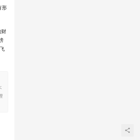
有形
的财
榜
重飞
，
不
理