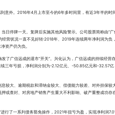
感到意外。2016年4月上市至今的6年多时间里，有近3年半的时
示，当日停牌一天。复牌后实施其他风险警示。公司股票简称由“广
的经营状况一直不见好转:2018年、2019年连续两年净利润为负
年末净资产仍为负。
，触发了广信远成的退市“开关”。兴化认为，广信远成的持续经营
三年亏损，净利润分别为-2.12亿元、-50.85亿元和-32.57亿
利息较大、逾期税款和滞纳金较大、偿债能力较差、对外担保较
抵押或查封、对房地产销售产生重大不利影响、破产重整成功存
”进行了一系列债务豁免操作，2021年扭亏为盈，实现净利润7.0