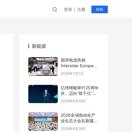
登录
注册
投稿
新能源
因湃电池亮相
Intersolar Europe
2026:以车规级安全
2026年7月1日
推动全球储能产业标
准创新
亿纬锂能举行25周年
庆，迈向“双千亿”新
阶段
2026年6月29日
2026全域电动化产
业生态大会在新疆塔
城盛大开幕
2026年6月26日