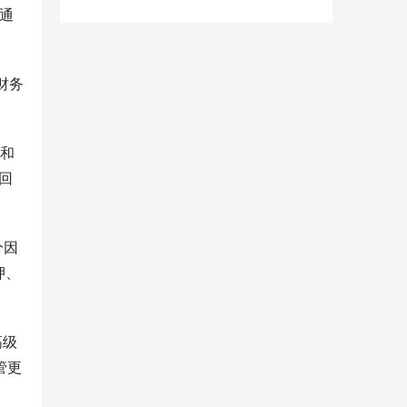
通
财务
收和
回
分因
押、
高级
管更