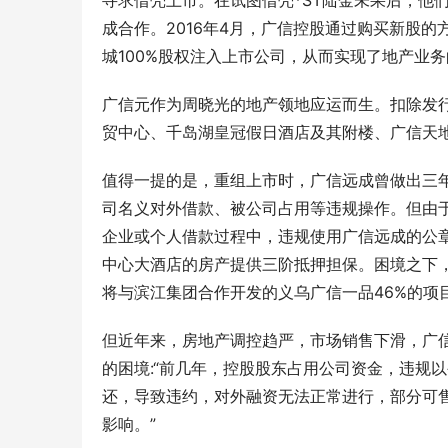
寻求借壳上市。在试图借壳*ST陆金未果后，他们
成合作。2016年4月，广信控股通过购买新股
城100%股权注入上市公司，从而实现了地产业务
广信元作为周晓光的地产领地应运而生。扣除发
贸中心、千岛湖皇冠假日酒店及其附楼、广信天
值得一提的是，重组上市时，广信远成曾做出三
司名义对外借款、被公司占用等违规操作。但由
企业或个人借款过程中，违规使用广信远成的公
中心大酒店的房产提供三阶抵押担保。困境之下，广
将与滨江集团合作开发的义乌广信一品46%的项目
但近年来，房地产调控趋严，市场销售下滑，广信
的困境:“前几年，控股股东占用公司资金，违规
还，导致违约，对外融资无法正常进行，部分可
影响。”