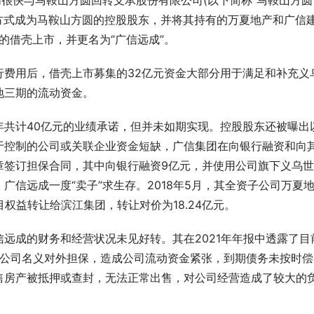
很快与马鞍山方圆回转支承股份有限公司(以下简称“马鞍山方圆”
的方式成为马鞍山方圆的控股股东，并将其持有的万夏地产和广信
的借壳上市，并更名为“广信远成”。
行费用后，借壳上市募集的32亿元资金大部分用于满足和补充义
地三期的流动资金。
年共计40亿元的业绩承诺，但并未如期实现。控股股东还被曝出
于控制的公司或关联企业资金短缺，广信集团在向银行融资和向
章签订担保合同，其中向银行融资9亿元，并使用公司旗下义乌
信远成一度“卖子”求生存。2018年5月，其全资子公司万夏
权益转让给滨江集团，转让对价为18.24亿元。
远成的财务和经营状况未见好转。其在2021年年报中透露了目
以公司名义对外担保，造成公司流动资金紧张，到期债务未按时偿
售房产被抵押或查封，无法正常出售，对公司经营造成了较大的