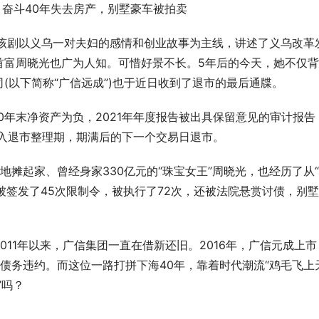
，奋斗40年失去房产，别墅豪车被拍卖
。该剧以义乌一对夫妇的感情和创业故事为主线，讲述了义乌改革
首富周晓光也广为人知。可惜好景不长。5年后的今天，她不仅
(以下简称“广信远成”)也于近日收到了退市的最后通牒。
2020年末净资产为负，2021年年度报告被出具保留意见的审计报告
进入退市整理期，期满后的下一个交易日退市。
摊起家、曾经身家330亿元的“珠宝女王”周晓光，也经历了从
被签发了45次限制令，被执行了72次，还被法院悬赏讨债，别
11年以来，广信集团一直在借新还旧。2016年，广信元成上市
债务违约。而这位一路打拼下海40年，靠着时代潮流“鸡毛飞上
”吗？