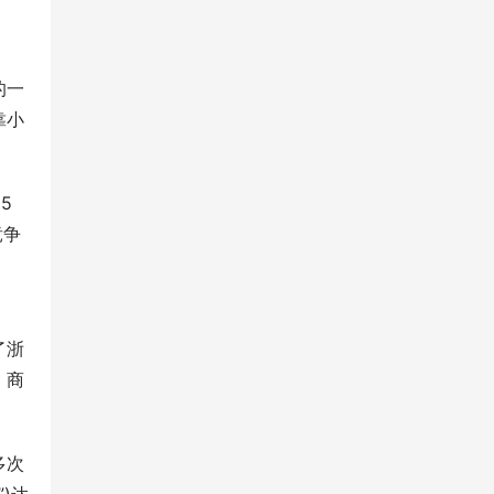
的一
靠小
5
竞争
了浙
、商
多次