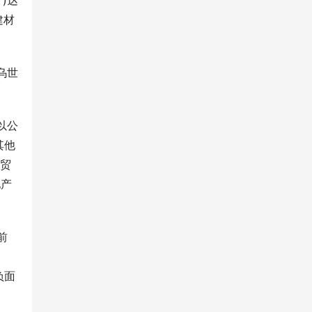
)达
建材
乌世
以公
其他
世贸
地产
前
负面