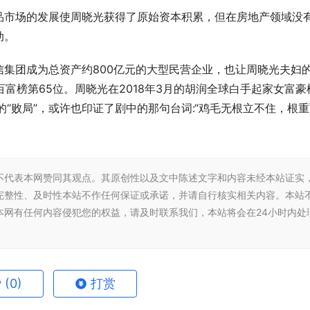
品市场的发展使周晓光获得了原始资本积累，但在房地产领域没
动。
集团成为总资产约800亿元的大型民营企业，也让周晓光夫妇
百富榜第65位。周晓光在2018年3月的胡润全球白手起家女富豪
“败局”，或许也印证了剧中的那句台词:“鸡毛无根立不住，根
不代表本网赞同其观点。其原创性以及文中陈述文字和内容未经本站证实
完整性、及时性本站不作任何保证或承诺，并请自行核实相关内容。本站
本网有任何内容侵犯您的权益，请及时联系我们，本站将会在24小时内处
赞
(0)
打赏