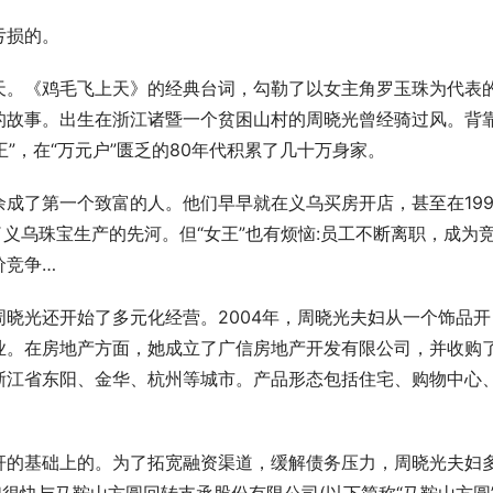
亏损的。
天。《鸡毛飞上天》的经典台词，勾勒了以女主角罗玉珠为代表
的故事。出生在浙江诸暨一个贫困山村的周晓光曾经骑过风。背
王”，在“万元户”匮乏的80年代积累了几十万身家。
成了第一个致富的人。他们早早就在义乌买房开店，甚至在199
了义乌珠宝生产的先河。但“女王”也有烦恼:员工不断离职，成为
价竞争…
晓光还开始了多元化经营。2004年，周晓光夫妇从一个饰品开
业。在房地产方面，她成立了广信房地产开发有限公司，并收购
浙江省东阳、金华、杭州等城市。产品形态包括住宅、购物中心
杆的基础上的。为了拓宽融资渠道，缓解债务压力，周晓光夫妇