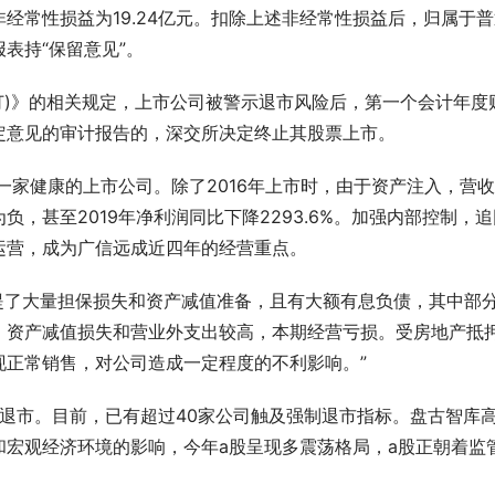
经常性损益为19.24亿元。扣除上述非经常性损益后，归属于普
报表持“保留意见”。
修订)》的相关规定，上市公司被警示退市风险后，第一个会计年度
定意见的审计报告的，深交所决定终止其股票上市。
一家健康的上市公司。除了2016年上市时，由于资产注入，营
，甚至2019年净利润同比下降2293.6%。加强内部控制，追
运营，成为广信远成近四年的经营重点。
司计提了大量担保损失和资产减值准备，且有大额有息负债，其中部
、资产减值损失和营业外支出较高，本期经营亏损。受房地产抵
现正常销售，对公司造成一定程度的不利影响。”
退市。目前，已有超过40家公司触及强制退市指标。盘古智库
和宏观经济环境的影响，今年a股呈现多震荡格局，a股正朝着监