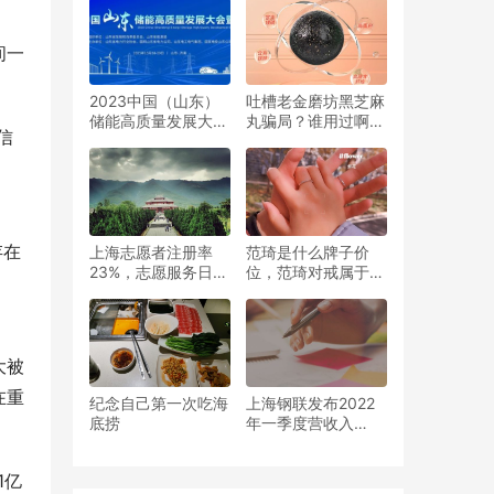
作
间一
2023中国（山东）
吐槽老金磨坊黑芝麻
储能高质量发展大会
丸骗局？谁用过啊，
信
暨展览会即将启幕
真实效果靠谱吗
，
存在
上海志愿者注册率
范琦是什么牌子价
23%，志愿服务日益
位，范琦对戒属于什
融入社会治理
么档次
大被
在重
纪念自己第一次吃海
上海钢联发布2022
底捞
年一季度营收入
155.34亿元，同比
增长36.89%
1亿