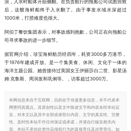
浪，入水时船体开始侧翻。在负责航行的拖船公司试图营救
后，这艘海鲜船终于入水翻了。由于事发水域水深超过
1000米，打捞难度也很大。
阿伯丁餐饮集团表示，对事故感到抱歉，公司正在向拖船公
司寻求事故的进一步细节。
据官网介绍，珍宝海鲜舫历经四年，耗资3000多万港币，
于1976年建成开放。是一个集美食、休闲、文化于一体的
海洋主题公园。她曾接待过英国女王伊丽莎白二世、影星汤
姆·克鲁斯、周润发和巩俐等。，访客超过3000万。
本网信息来自于互联网，目的在于传递更多信息，并不代表本
网赞同其观点。其原创性以及文中陈述文字和内容未经本站证
实，对本文以及其中全部或者部分内容、文字的真实性、完整
性、及时性本站不作任何保证或承诺，并请自行核实相关内
容。本站不承担此类作品侵权行为的直接责任及连带责任。如