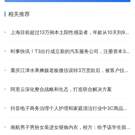
相关推荐
上海目前超过13万例本土阳性感染者，年龄从10天到98岁不等
时事快讯！T3出行成立新的汽车服务公司，注册资本3亿元
重庆江津水果摊贩老板微信误转3万货款后，被客户拉黑，急得落泪
阿里云深化整合战略和生态，打造联合解决方案
抖音电子商务治理个人护理和家庭清洁行业中3C商品类别的错位行为
南航男子男扮女装进女寝偷内衣，校方：给予该学生留校察看处分