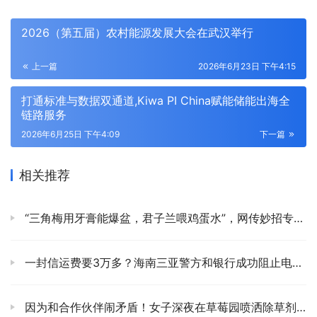
2026（第五届）农村能源发展大会在武汉举行
上一篇
2026年6月23日 下午4:15
打通标准与数据双通道,Kiwa PI China赋能储能出海全
链路服务
2026年6月25日 下午4:09
下一篇
相关推荐
“三角梅用牙膏能爆盆，君子兰喂鸡蛋水”，网传妙招专坑老实人
一封信运费要3万多？海南三亚警方和银行成功阻止电信网络诈骗
因为和合作伙伴闹矛盾！女子深夜在草莓园喷洒除草剂被判刑