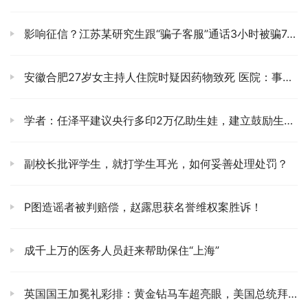
影响征信？江苏某研究生跟“骗子客服”通话3小时被骗74万
安徽合肥27岁女主持人住院时疑因药物致死 医院：事件仍在调查中
学者：任泽平建议央行多印2万亿助生娃，建立鼓励生育基金
副校长批评学生，就打学生耳光，如何妥善处理处罚？
P图造谣者被判赔偿，赵露思获名誉维权案胜诉！
成千上万的医务人员赶来帮助保住“上海”
英国国王加冕礼彩排：黄金钻马车超亮眼，美国总统拜登将不会出席加冕仪式