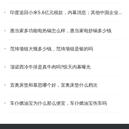
印度追回小米5.6亿元税款，内幕消息：其他中国企业也有类似经历
惠当家多功能电热锅怎么样，惠当家电炒锅多少钱
范琦项链大慨多少钱，范琦项链是银的吗
顶诺西冷牛排是真牛肉吗?惊天内幕曝光
宜奥床垫和慕思哪个好，宜奥床垫什么档次
车仆燃油宝为什么那么便宜，车仆燃油宝伤车吗