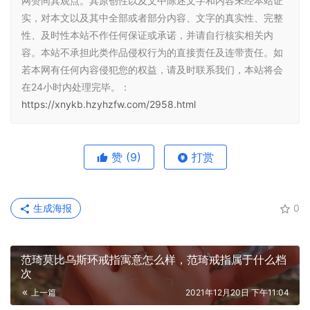
网赞同其观点。其原创性以及文中陈述文字和内容未经本站证
实，对本文以及其中全部或者部分内容、文字的真实性、完整
性、及时性本站不作任何保证或承诺，并请自行核实相关内
容。本站不承担此类作品侵权行为的直接责任及连带责任。如
若本网有任何内容侵犯您的权益，请及时联系我们，本站将会
在24小时内处理完毕。：
https://xnykb.hzyhzfw.com/2958.html
赞
(9)
打赏
生成海报
0
范琦莫比乌斯环戒指寓意怎么样，范琦戒指属于什么档
次
上一篇
2021年12月20日 下午11:04