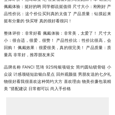
佩戴体验：挺好的哟 同学都说挺值得 尺寸大小：刚刚好 产
品性价比：这个价位买到真的太值了 产品质量：钻摸起来
挺有分量的 快买呀 真的很好看很闪！
整体评价：非常好看 佩戴体验：非常美，太爱了！ 尺寸大
小：很合适，很爱，很赞！ 产品性价比：性价比很高，会
回购！ 佩戴效果：很爱很美，真的很完美！ 产品质量：质
量高 非常好，推荐朋友来买
品牌名称 FANCI 范琦 925纯银项链女 简约圆钻锁骨链 小
众设 计感颈链短款银白星点 回外观颜值 男朋友送的七夕礼
物很好看我很喜欢这种简约大方 喜欢理由 物美价廉包装精
美 “搭配建议 日常都可以 尚入手价格