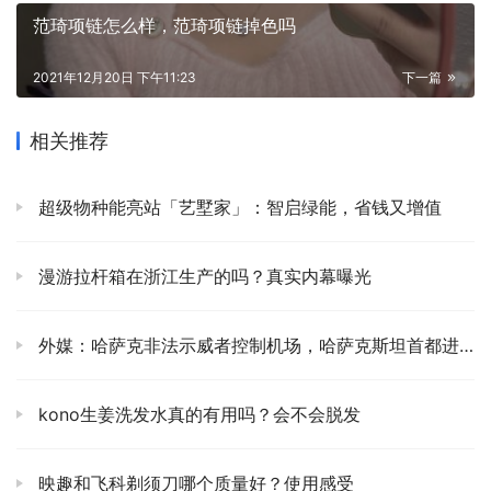
范琦项链怎么样，范琦项链掉色吗
2021年12月20日 下午11:23
下一篇
相关推荐
超级物种能亮站「艺墅家」：智启绿能，省钱又增值
漫游拉杆箱在浙江生产的吗？真实内幕曝光
外媒：哈萨克非法示威者控制机场，哈萨克斯坦首都进入紧急状态？
kono生姜洗发水真的有用吗？会不会脱发
映趣和飞科剃须刀哪个质量好？使用感受