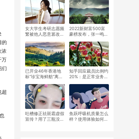
突，已自行协商好了
女大学生考研志愿频
2022新财富500富
决
繁被他人恶意篡改，
豪榜发布，张一鸣、
律师：涉嫌犯罪
黄峥和丁磊名列前
情的
十，马云离开前十
款浓
千万
侣们
已开业46年香港地
知乎回应裁员比例约
标“珍宝海鲜舫”离港
20%：是正常业务和
后在西沙群岛附近海
组织优化调整
域翻沉，无船员受伤
也超
吐槽修正祛斑霜虚假
鱼跃呼吸机质量怎么
也
宣传？用了三瓶没有
样？使用体验如何?-
效果？
知乎