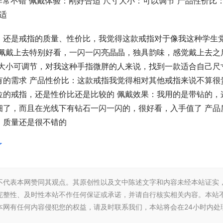
非常不错 佩戴体验：刚好合适 尺寸大小：可以调节 产品性价比
适
，还是戒指的质量、性价比，我觉得这款戒指对于像我这种学生
指佩戴上去特别好看，一闪一闪亮晶晶，独具韵味，感觉戴上去之
，大小可调节，对我这种手指微胖的人来说，找到一款适合自己尺
有的需求 产品性价比：这款戒指我觉得相对其他戒指来说不算很
位的戒指，还是性价比还是比较的 佩戴效果：我用的是带钻的，
细了，而且在光线下有钻石一闪一闪的，很好看，入手值了 产品
，质量还是很不错的
了
不代表本网赞同其观点。其原创性以及文中陈述文字和内容未经本站证实
完整性、及时性本站不作任何保证或承诺，并请自行核实相关内容。本站
本网有任何内容侵犯您的权益，请及时联系我们，本站将会在24小时内处