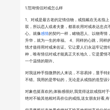
1.范琦情侣对戒怎么样
1、对戒是最古老的定情信物，戒指戴在无名指上
双，所以恋人或者夫妻，都喜欢用对戒表达忠贞不
心。就像
感情
的契约一样，睹物思人、以物寄情
升华，就为一生的幸福。 4、同样的心跳，同样
情才值得用对戒来佐证。它让爱人们永远牢记曾经
种，唯有情侣对戒才能真正天长地久，它是爱情
一个温情的期许。
对我这种手指微胖的人来说，不容易掉，显手特
不错。我用的是带钻的，无论是从戒指的造型设
对象也挺喜欢的,体验感很好,我觉得这款戒指对
绝对不输其他相对高价位的戒指,送女朋友好看,