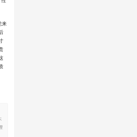
：性
党来
后
寸
贵
这
质
，
不
理