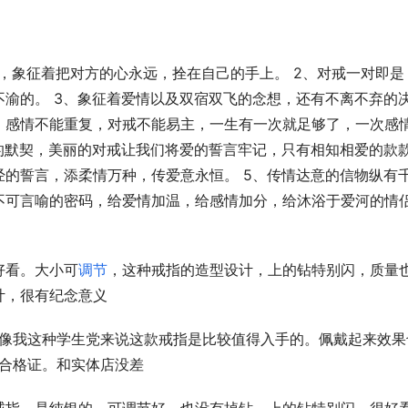
，象征着把对方的心永远，拴在自己的手上。 2、对戒一对即是
渝的。 3、象征着爱情以及双宿双飞的念想，还有不离不弃的
，感情不能重复，对戒不能易主，一生有一次就足够了，一次感
的默契，美丽的对戒让我们将爱的誓言牢记，只有相知相爱的款
的誓言，添柔情万种，传爱意永恒。 5、传情达意的信物纵有
不可言喻的密码，给爱情加温，给感情加分，给沐浴于爱河的情
好看。大小可
调节
，这种戒指的造型设计，上的钻特别闪，质量
计，很有纪念意义
于像我这种学生党来说这款戒指是比较值得入手的。佩戴起来效果
有合格证。和实体店没差