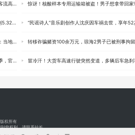
略有增加
惊讶！核酸样本专用运输箱被盗！男子想拿带回家带
32亿元
“民谣诗人”音乐剧创作人沈庆因车祸去世，享年52
能登龙舟
转移诈骗赌资100余万元，琼海2男子已被刑事拘
出了回应
冒冷汗！大货车高速行驶突然变道，多辆后车急刹
版权所有
犯到您权利，请联系站长