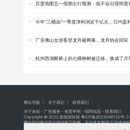
百度地图五一假期出行预测：或不会出现明显客流高峰，高速压力
今年“三桶油”一季度净利润近千亿元，日均盈利5.
广东佛山女游客登龙舟被网暴，龙舟协会回应：当地传统女性不
杭州西湖断桥上的七棵柳树被迁移，换成了月季，官方做
网址导航
关于我们
联系我们
关于本站
- 广告服务 - 免责申明 - 招聘信息 -
联系我们
Copyright © 2022 新能源快报
粤ICP备2023046120号-3
网站所刊载信息全部转载互联网，不代表本网观点|如有侵