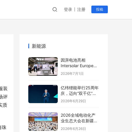
登录
注册
投稿
新能源
因湃电池亮相
Intersolar Europe
2026:以车规级安全
2026年7月1日
推动全球储能产业标
准创新
亿纬锂能举行25周年
服装
庆，迈向“双千亿”新
场评
阶段
2026年6月29日
实质
2026全域电动化产
业生态大会在新疆塔
城盛大开幕
琦珠
2026年6月26日