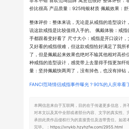
非常不错 喜欢范琦品牌 寓意也很好 整体评价：
价比很高 产品质量：925纯银材质 佩戴效果：舒
整体评价：整体来说，无论是从戒指的造型设计
说这款戒指是比较值得入手的。 佩戴体验：戒
手都跟着变好看了 尺寸大小：戒指是开口设计
又好看的戒指很难，但这款戒指恰好满足了我所
了，但是佩戴起来效果也绝对不输其他相对高价
种戒指的造型设计，感觉带上去显得手指更加纤
量：坚持佩戴快两周了，没有掉色，也没有掉钻
FANCI范琦情侣戒指事件曝光？90%的人庆幸看
本网信息来自于互联网，目的在于传递更多信息，并
对本文以及其中全部或者部分内容、文字的真实性、
承担此类作品侵权行为的直接责任及连带责任。如若
完毕。：
https://xnykb.hzyhzfw.com/2955.html