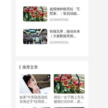
超级物种能亮站「艺
墅家」：智启绿能，
省钱又增值
2026年6月9日
智储无界，能动未来
｜大秦数能亮相
SNEC，以全场景储
2026年6月5日
能方案诠释“智储”新
格局
推荐文章
如果“中美隐形战机
湖北一女子爬上车头
东海交手”结局谁会
被拖行200米，原因
赢了？
是感情纠纷发生冲