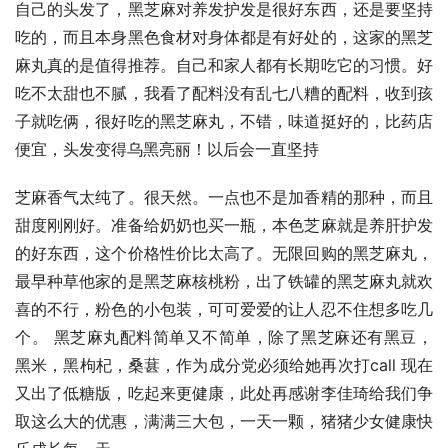
自己的头发了，黑芝麻对养发护发是很好东西，还是要坚持
吃的，而且本身黑色食材对身体都是有好处的，这家的黑芝
麻丸真的是值得推荐。自己和家人都有长期吃它的习惯。好
吃不太甜也不腻，我看了配料没有乱七八糟的配料，收到孩
子就吃俩，很好吃的黑芝麻丸，不错，味道挺好的，比药店
便宜，头发变得乌黑亮丽！以后会一直坚持
芝麻香气太纯了。很天然。一点也不是加香精的那种，而且
甜度刚刚好。准备给奶奶也买一瓶，本色芝麻就是养肝护发
的好东西，这个价格性价比太高了。无限回购的黑芝麻丸，
最早种草他家的是黑芝麻核桃粉，出了铁罐的黑芝麻丸就欢
喜的不行，粉色的小包装，可可爱爱的让人忍不住想多吃几
个。 黑芝麻丸配料简单又不简单，除了黑芝麻还有黑豆，
黑米，黑枸杞，桑葚，作为成分党必须给她再次打call 现在
又出了低糖版，吃起来更健康，此处再感谢李佳琦给我们争
取这么大的优惠，满满三大包，一天一颗，猪猪少女健康快