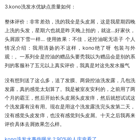
3.kono洗发水优缺点质量如何：
整体评价：非常差劲，洗的我全是头皮屑，这是我星期四晚
上洗的头发，星期六也就是昨天晚上拍的，就这…好家伙，
头屑跟下雪一样… 使用效果：不佳，还控油呢无语子 个人
情况介绍：我用清扬的不这样，kono绝了呀 包装与外
观：。一系列全是控油的赠品头要秃我以为赠品会是别的系
列的客服补了五元以上真实评价，我真是对这先发水服气
没有想到送了这么多，送了发膜、两袋控油洗发露，几包洗
发露，真的感觉太划算了。我是被室友安利的，之前用了两
个月的霸王，然后开始长头皮屑头皮发痒，然后就想试试这
个洗发露有没有用。现在是用这个洗发露洗完头发第二天，
没有感觉头皮发痒，也没有感觉到头皮屑。十天之后我再来
评价具体去屑效果怎么样。
kono洗发水事件曝光？90%的人庆幸看了