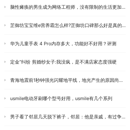
脑性瘫痪的男生成为网络工程师，没有限制的生活更加耀眼。
芷御坊宝宝维e营养霜怎么样?芷御坊口碑那么好是真的吗?
华为儿童手表 4 Pro内存多大，功能好不好用？评测
定金”纠纷 剪婚纱女子:我没疯，是不满店家态度强硬
青海地震前1秒钟强光闪耀地平线，地光产生的原因尚不清楚
usmile电动牙刷哪个型号好用，usmile有几个系列
男子看了邻居几天脱下裤子，邻居：他是亲戚，有过争执