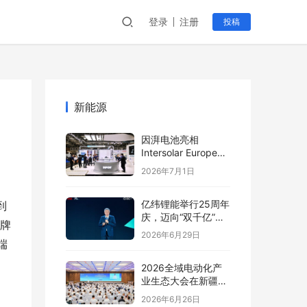
登录
注册
投稿
新能源
因湃电池亮相
Intersolar Europe
2026:以车规级安全
2026年7月1日
推动全球储能产业标
准创新
亿纬锂能举行25周年
到
庆，迈向“双千亿”新
门牌
阶段
2026年6月29日
端
2026全域电动化产
业生态大会在新疆塔
城盛大开幕
2026年6月26日