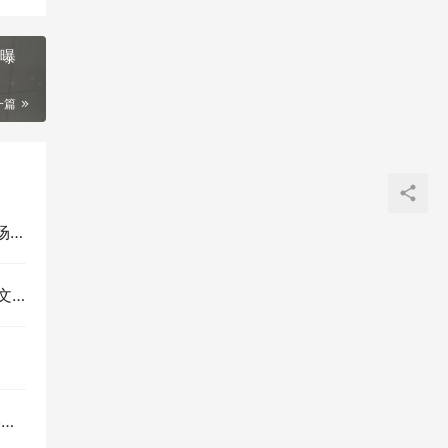
数曝
一篇
26
货”
息