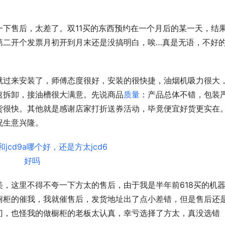
下售后，太差了。双11买的东西预约在一个月后的某一天，结
第二开个发票月初开到月末还是没搞明白，唉…真是无语，不好
就过来安装了，师傅态度很好，安装的很快捷，油烟机吸力很大
速拆卸，接油槽很大满意。先说商品
质量
：产品总体不错，包装
货很快。其他就是感谢店家打折送券活动，毕竟便宜好货更实在
祝生意兴隆。
，这里不得不夸一下方太的售后，由于我是半年前618买的机
橱柜的催我，我就催售后，发货地址出了点小差错，但是售后还
门，也怪我的做橱柜的老板太认真，幸亏选择了方太，真没选错