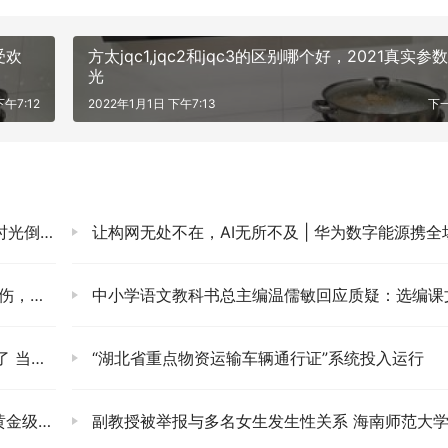
受欢
方太jqc1,jqc2和jqc3的区别哪个好，2021真实参
光
下午7:12
2022年1月1日 下午7:13
下
光倒流”
让构网无处不在，AI无所不及 | 华为数字能源携全场景构网的光储解决方案亮相SNEC 20
重烧伤
中小学语文教科书总主编温儒敏回应质疑：选编课文中无所谓“夹带私
已被剪辑
“湖北省重点物资运输车辆通行证”系统投入运行
预认证
副教授被举报与多名女生发生性关系 海南师范大学回应：严肃处理，绝不姑