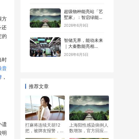
超级物种能亮站「艺
墅家」：智启绿能，
很方
省钱又增值
2026年6月9日
务还
定的
智储无界，能动未来
｜大秦数能亮相
SNEC，以全场景储
2026年6月5日
能方案诠释“智储”新
当时
格局
噪音
牌
，
推荐文章
小遗
打麻将连续天胡12
上海阳性感染病例人
把，被牌友报警，民
数增加，官方回应：
较明
警调查：果然有作弊
筛查范围扩大