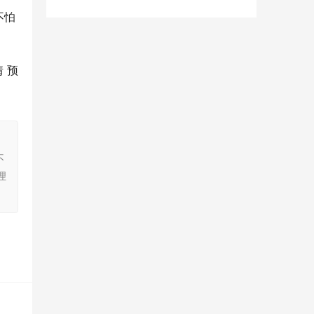
不怕
 预
！
，
不
理