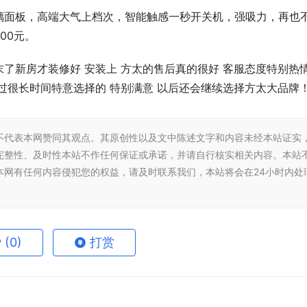
璃面板，高端大气上档次，智能触感一秒开关机，强吸力，再也
00元。
末了新房才装修好 安装上 方太的售后真的很好 客服态度特别热情
过很长时间特意选择的 特别满意 以后还会继续选择方太大品牌
不代表本网赞同其观点。其原创性以及文中陈述文字和内容未经本站证实
完整性、及时性本站不作任何保证或承诺，并请自行核实相关内容。本站
本网有任何内容侵犯您的权益，请及时联系我们，本站将会在24小时内处
赞
(0)
打赏