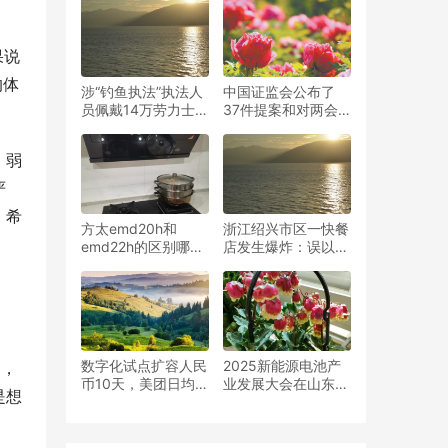
器
果说
的体
涉“钓鱼执法”执法人
中国证监会公布了
员佩戴14万劳力士名
37件提案和对两会
手表，哈尔滨纪委回
提案的回应，揭示了
应：正在调查
这十大亮点
，弱
严
。希
方太emd20h和
浙江绍兴市区一快餐
emd22h的区别哪个
店发生爆炸：误以为
好，用过的亲们说说
地震，员工被炸飞
感受
数字化试点扩容人民
2025新能源电池产
器，
币10天，美团日均交
业发展大会在山东枣
是想
易金额环比上涨4倍
庄隆重开幕
以上