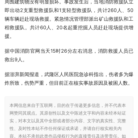
周围建筑物没有明显损坏。事故发生后，当地消防救援队立
即出动2支重型救援队和1支轻型救援队，共计260人、50
辆车辆赶赴现场救援。紧急情况管理部派出矿山救援队和工
程救援队。共计60人、20名起重挖掘人员赶赴现场提供增
援。
据中国消防官网当天15时26分左右消息，消防救援人员已
救出9人。
据澎湃新闻报道，武隆区人民医院急诊科指出，伤者多为爆
炸所致，伤势严重，但目前正在核实事故原因及被困人数。
本网信息来自于互联网，目的在于传递更多信息，并不代表本
网赞同其观点。其原创性以及文中陈述文字和内容未经本站证
实，对本文以及其中全部或者部分内容、文字的真实性、完整
性、及时性本站不作任何保证或承诺，并请自行核实相关内
容。本站不承担此类作品侵权行为的直接责任及连带责任。如