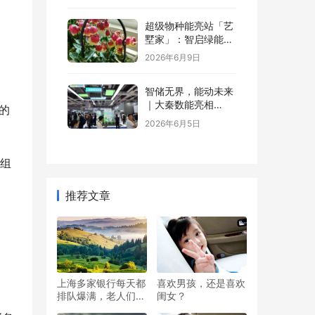
，
超级物种能亮站「艺
墅家」：智启绿能，
省钱又增值
2026年6月9日
智储无界，能动未来
｜大秦数能亮相
缝的
SNEC，以全场景储
2026年6月5日
能方案诠释“智储”新
格局
机组
推荐文章
上海多家银行每天都
喜欢男孩，还是喜欢
排队爆满，老人们凌
闺女？
晨2点就开始排队，