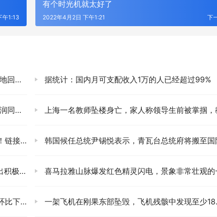
有个时光机就太好了
午1:13
2022年4月2日 下午1:21
下
签承诺书
据统计：国内月可支配收入1万的人已经超过99%
27%
上海一名教师坠楼身亡，家人称领导生前被掌掴，教育局回
创未来！
韩国候任总统尹锡悦表示，青瓦台总统府将搬至国防部大
极信号
喜马拉雅山脉爆发红色精灵闪电，景象非常壮观的一幕：专家揭示它是
近50%
一架飞机在刚果东部坠毁，飞机残骸中发现至少18人死亡