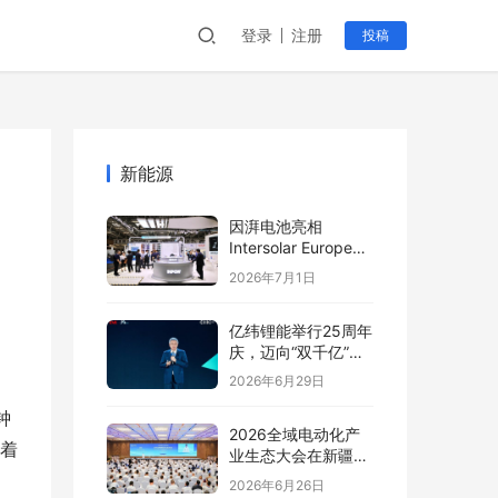
登录
注册
投稿
新能源
因湃电池亮相
Intersolar Europe
2026:以车规级安全
2026年7月1日
推动全球储能产业标
准创新
亿纬锂能举行25周年
庆，迈向“双千亿”新
阶段
2026年6月29日
钟
2026全域电动化产
全着
业生态大会在新疆塔
城盛大开幕
2026年6月26日