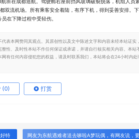
8633航班在成都巡航。驾驶舱右座前挡风玻璃破裂脱落，机组人员
降落在成都双流机场。所有乘客安全着陆，有序下机，得到妥善安排。
务员在下降过程中受轻伤。
不代表本网赞同其观点。其原创性以及文中陈述文字和内容未经本站证实
完整性、及时性本站不作任何保证或承诺，并请自行核实相关内容。本站
本网有任何内容侵犯您的权益，请及时联系我们，本站将会在24小时内处
赞
(0)
打赏
做好特
网友为东航遇难者送去哆啦A梦玩偶，有网友说，