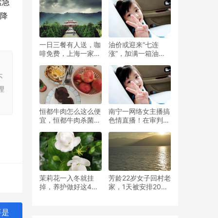
紧急
怨声载道
下降
一日三餐有人送，咖
油价或迎来“七连
啡免费，上海一家酒
涨”，加满一箱油将
店推出的“无忧避世
多花4.5元左右
，
套餐”已被抢空
不
理
恒都牛肉怎么这么便
南宁一网络女主播搞
宜，恒都牛肉杀菌了
色情直播！在审判中
吗
狡辩称不是为了钱？
茉莉花一入冬就挂
芳龄22岁女子回村老
掉，养护做好这4
家，1天被安排20场
点，不干叶不枯黄明
相亲，网友：面容都
年开爆盆
记住了吗
要是