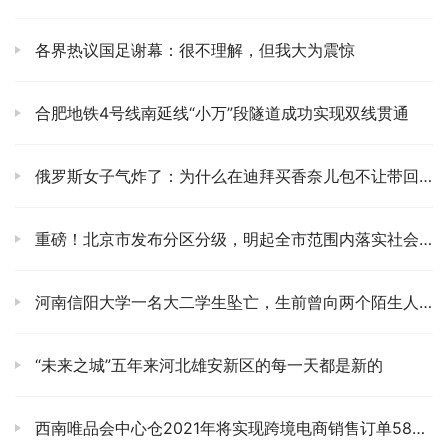
各界热议国足谢幕：很不理解，但我大为震惊
合肥地铁4号线南延线“小万”段隧道成功实现双线贯通
俄罗斯女子气炸了：为什么在迪拜买香奈儿包不让带回国，还要做保证
重磅！北京市发布分区分级，明起全市范围内落实社会面防控措施详情
河南信阳大学一名大二学生坠亡，生前曾向两个陌生人进行了四次转账共计2万
“未来之城”五年来河北雄安新区的每一天都是新的
西南唯品会中心仓2021年将实现跨境电商销售订单588万单进口11亿元