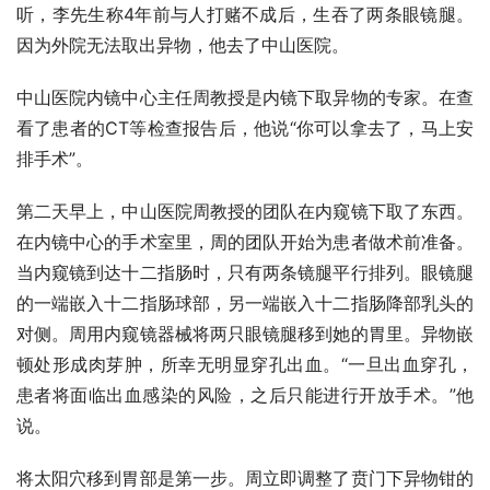
听，李先生称4年前与人打赌不成后，生吞了两条眼镜腿。
因为外院无法取出异物，他去了中山医院。
中山医院内镜中心主任周教授是内镜下取异物的专家。在查
看了患者的CT等检查报告后，他说“你可以拿去了，马上安
排手术”。
第二天早上，中山医院周教授的团队在内窥镜下取了东西。
在内镜中心的手术室里，周的团队开始为患者做术前准备。
当内窥镜到达十二指肠时，只有两条镜腿平行排列。眼镜腿
的一端嵌入十二指肠球部，另一端嵌入十二指肠降部乳头的
对侧。周用内窥镜器械将两只眼镜腿移到她的胃里。异物嵌
顿处形成肉芽肿，所幸无明显穿孔出血。“一旦出血穿孔，
患者将面临出血感染的风险，之后只能进行开放手术。”他
说。
将太阳穴移到胃部是第一步。周立即调整了贲门下异物钳的