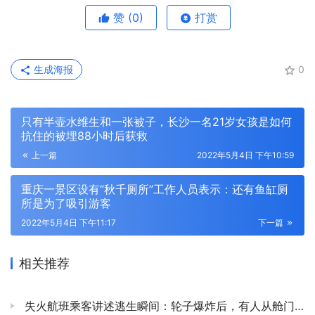
赞
(0)
打赏
生成海报
0
只有半壶水维生和一张被子，长沙一名21岁女孩是如何
抗住的被埋88小时后获救
上一篇
2022年5月4日 下午10:59
重庆一景区设有“秋千厕所”工作人员表示：还有鱼缸厕
所是为了吸引游客
2022年5月4日 下午11:17
下一篇
相关推荐
失火航班乘客讲述逃生瞬间：轮子爆炸后，有人从舱门跳机