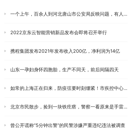
一个上午，百余人到河北唐山市公安局反映问题，有人排队等了4个小时
2022京东云智能营销新品发布会即将召开举行
携程集团发布2021年发布收入200亿，净利润为14亿
山东一孕妇身怀四胞胎，生产不同天，前后间隔四天
如常的上海正在归来，防疫弦要时刻绷紧！市疾控中心提醒：市民外出一定要戴口罩
北京市民散步，捡到一块铁疙瘩，警察一看原来是手雷！
曾公开谎称“5分钟出警”的民警涉嫌严重违纪违法被调查