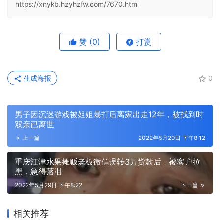
https://xnykb.hzyhzfw.com/7670.html
赞
(0)
打赏
生成海报
0
男子因沉迷游戏被姐姐暴打后离家出走12年，被找到时
双亲已离世
上一篇
2022年5月29日 下午8:12
重庆江津水果摊贩老板微信误转3万货款后，被客户拉
黑，急得落泪
2022年5月29日 下午8:22
下一篇
相关推荐