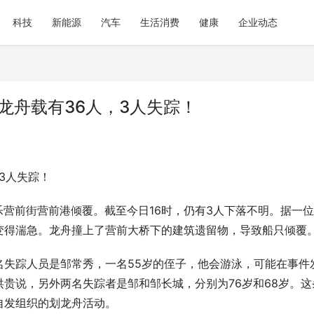
科技
新能源
汽车
生活消费
健康
企业动态
龙舟载有36人，3人失踪！
3人失踪！
乐营前街营前港倾覆。截至今日16时，仍有3人下落不明。据一
变得湍急。龙舟撞上了营前大桥下的建筑遗留物，导致船只倾覆
名失踪人员是邹常秀，一名55岁的侄子，他会游泳，可能在事件
贵说，另外两名失踪者是邹和邹长城，分别为76岁和68岁。这
自发组织的划龙舟活动。