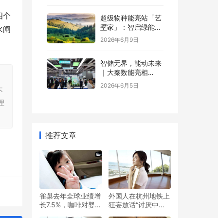
四个
超级物种能亮站「艺
墅家」：智启绿能，
水闸
省钱又增值
2026年6月9日
智储无界，能动未来
｜大秦数能亮相
，
SNEC，以全场景储
2026年6月5日
不
能方案诠释“智储”新
格局
理
推荐文章
雀巢去年全球业绩增
外国人在杭州地铁上
长7.5%，咖啡对婴儿
狂妄放话“讨厌中
配方奶粉的贡献最大
国”，阿姨飙英语回