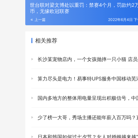
世台联对梁文博处以重罚：禁赛4个月，罚款约2
币，无缘欧冠联赛
上一篇
2022年6月4日 下
相关推荐
长沙某宠物店内，一个女孩抛摔一只小猫 店员：她摔倒前给小猫吃
算力尽头是电力！易事特UPS服务中国移动芜湖智算中心，硬核赋能国
国内多地方的整体用电量呈现出积极信号，中国经济正在
少了榜一大哥，秀场主播还能年薪入百万吗？直播界经历了
日本和韩国如何过七夕节？女人对婚姻越来越“