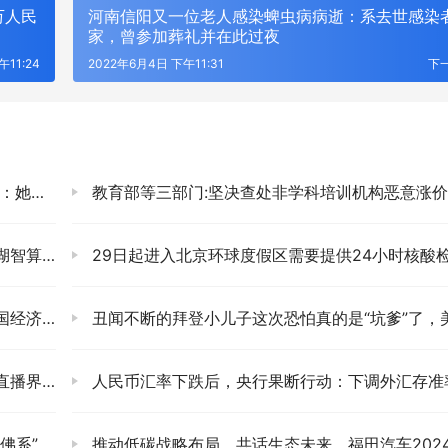
万人民
河南信阳又一位老人感染蜱虫病病逝：系去世感染
家，曾参加葬礼并在此过夜
午11:24
2022年6月4日 下午11:31
下
了罐头
教育部等三部门:坚决查处非学科培训机构恶意涨价行
家算力枢纽
29日起进入北京环球度假区需要提供24小时核酸检测证
加速复苏
丑闻不断的拜登小儿子这次恐怕真的是“坑爹”了，美国司法部的调查有了新进
“地震”
人民币汇率下跌后，央行果断行动：下调外汇存准率意味着什么
佛系”
推动低碳战略布局，共话生态未来，福田汽车2024全球合作伙伴大会胜利召