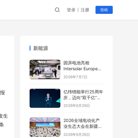
登录
注册
投稿
新能源
因湃电池亮相
Intersolar Europe
2026:以车规级安全
2026年7月1日
推动全球储能产业标
准创新
亿纬锂能举行25周年
位报
庆，迈向“双千亿”新
。
阶段
2026年6月29日
发生
2026全域电动化产
条
业生态大会在新疆塔
城盛大开幕
2026年6月26日