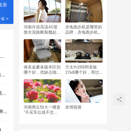
击
者亲
一篇
河南许昌高温40度
赤兔跑步机是哪里的
致水泥路断裂翘起，
品牌，赤兔跑步机是
地上放温度计直接爆
国产的吗
表
为
保友金豪各版本区别
方太th26B和老板
哪个好，优缺点细节
27a8哪个好，用过
明
曝光，知乎
的进来说说
展
河南商丘恒大一楼盘
友情链接
？
“不买车位就不交房”
费用8万！许家印：
没有销售没办法还债
开