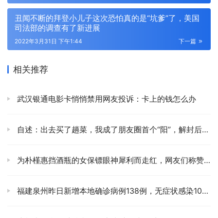
丑闻不断的拜登小儿子这次恐怕真的是“坑爹”了，美国
司法部的调查有了新进展
2022年3月31日 下午1:44
下一篇
相关推荐
武汉银通电影卡悄悄禁用网友投诉：卡上的钱怎么办
自述：出去买了趟菜，我成了朋友圈首个“阳”，解封后，会考虑买张彩票
为朴槿惠挡酒瓶的女保镖眼神犀利而走红，网友们称赞她“帅”
福建泉州昨日新增本地确诊病例138例，无症状感染105例