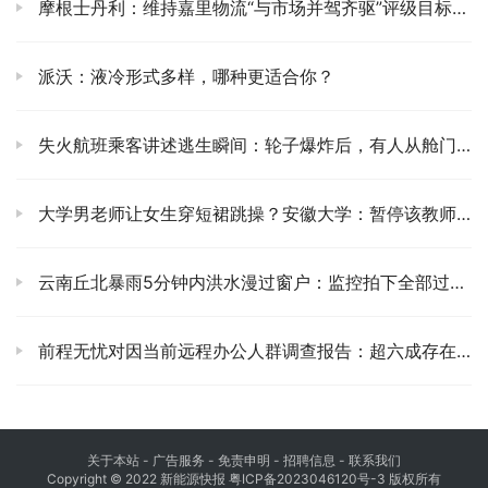
摩根士丹利：维持嘉里物流“与市场并驾齐驱”评级目标价18.7港元
派沃：液冷形式多样，哪种更适合你？
失火航班乘客讲述逃生瞬间：轮子爆炸后，有人从舱门跳机
大学男老师让女生穿短裙跳操？安徽大学：暂停该教师运动会一切工作
云南丘北暴雨5分钟内洪水漫过窗户：监控拍下全部过程画面
前程无忧对因当前远程办公人群调查报告：超六成存在延长工作时间
关于本站
- 广告服务 - 免责申明 - 招聘信息 -
联系我们
Copyright © 2022 新能源快报
粤ICP备2023046120号-3
版权所有