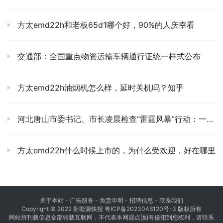
方太emd22h和老板65d1哪个好，90%的人庆幸看
交通部：全国重点物资运输车辆通行证统一样式公布
方太emd22h油烟机怎么样，延时关机吗？知乎
河北唐山市委书记、市长凌晨检查“雷霆风暴”行动：一步不能都错，一天不能都耽误
方太emd22h什么时候上市的，为什么受欢迎，好在哪里
关于本站
- 广告服务 - 免责申明 - 招聘信息 -
联系我们
Copyright © 2022 新能源快报
粤ICP备2023046120号-3
版权所有
网站所刊载信息全部转载互联网，不代表本网观点|如有侵犯到您权利，请联系